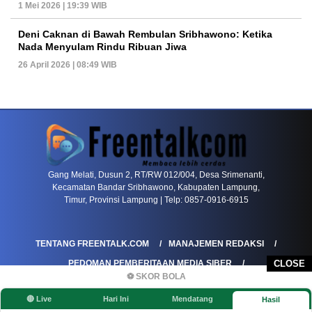
1 Mei 2026 | 19:39 WIB
Deni Caknan di Bawah Rembulan Sribhawono: Ketika
Nada Menyulam Rindu Ribuan Jiwa
26 April 2026 | 08:49 WIB
PETIR800 LOGIN
PETIR800
Baccarat Dan Evolusi Game Meja Digital Mode
Gang Melati, Dusun 2, RT/RW 012/004, Desa Srimenanti,
Kecamatan Bandar Sribhawono, Kabupaten Lampung,
Timur, Provinsi Lampung | Telp: 0857-0916-6915
TENTANG FREENTALK.COM
MANAJEMEN REDAKSI
CLOSE
PEDOMAN PEMBERITAAN MEDIA SIBER
⚽ SKOR BOLA
PEDOMAN PEMBERITAAN RAMAH ANAK
🔴 Live
Hari Ini
Mendatang
Hasil
KOREKSI & KLARIFIKASI
KEBIJAKAN IKLAN / ADVERTORIAL