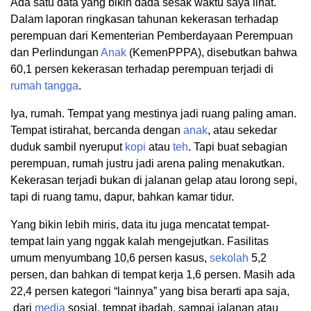
Ada satu data yang bikin dada sesak waktu saya lihat.
Dalam laporan ringkasan tahunan kekerasan terhadap
perempuan dari Kementerian Pemberdayaan Perempuan
dan Perlindungan
Anak
(KemenPPPA), disebutkan bahwa
60,1 persen kekerasan terhadap perempuan terjadi di
rumah tangga
.
Iya, rumah. Tempat yang mestinya jadi ruang paling aman.
Tempat istirahat, bercanda dengan
anak
, atau sekedar
duduk sambil nyeruput
kopi
atau
teh
. Tapi buat sebagian
perempuan, rumah justru jadi arena paling menakutkan.
Kekerasan terjadi bukan di jalanan gelap atau lorong sepi,
tapi di ruang tamu, dapur, bahkan kamar tidur.
Yang bikin lebih miris, data itu juga mencatat tempat-
tempat lain yang nggak kalah mengejutkan. Fasilitas
umum menyumbang 10,6 persen kasus,
sekolah
5,2
persen, dan bahkan di tempat kerja 1,6 persen. Masih ada
22,4 persen kategori “lainnya” yang bisa berarti apa saja,
dari
media
sosial, tempat ibadah, sampai jalanan atau