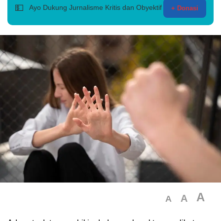
💵
Ayo Dukung Jurnalisme Kritis dan Obyektif
+ Donasi
A
A
A