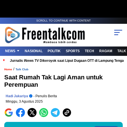
SCROLL TO CONTINUE WITH CONTENT
NEWS
NASIONAL
POLITIK
SPORTS
TECH
RAGAM
TALK
Jurnalis iNews TV Dikeroyok saat Liput Dugaan OTT di Lampung Tenga
/
Home
Talk Club
Saat Rumah Tak Lagi Aman untuk
Perempuan
Hadi Jakariya
- Penulis Berita
Minggu, 3 Agustus 2025