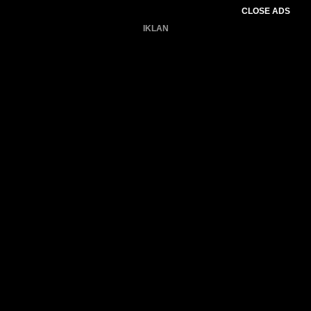
CLOSE ADS
IKLAN
Belum ada produk.
Gagal memuat data cuaca.