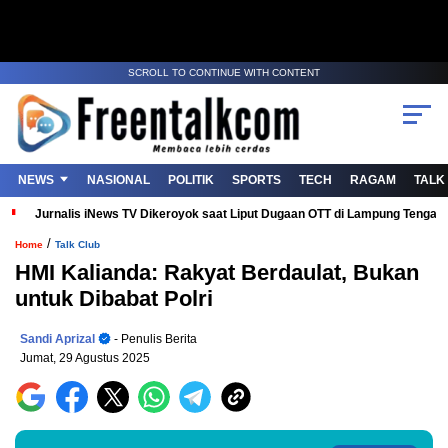
SCROLL TO CONTINUE WITH CONTENT
NEWS
NASIONAL
POLITIK
SPORTS
TECH
RAGAM
TALK
Jurnalis iNews TV Dikeroyok saat Liput Dugaan OTT di Lampung Tenga
/
Home
Talk Club
HMI Kalianda: Rakyat Berdaulat, Bukan
untuk Dibabat Polri
Sandi Aprizal
- Penulis Berita
Jumat, 29 Agustus 2025