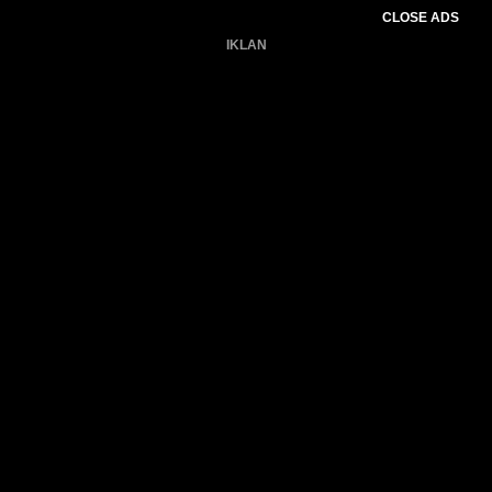
CLOSE ADS
IKLAN
Belum ada produk.
Gagal memuat data cuaca.