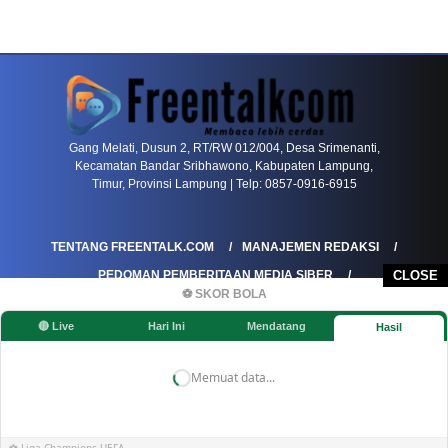
PETIR800 LOGIN
PETIR800
Tren Mobile Entertainment Terus Mendorong M
Gang Melati, Dusun 2, RT/RW 012/004, Desa Srimenanti,
Kecamatan Bandar Sribhawono, Kabupaten Lampung,
Timur, Provinsi Lampung | Telp: 0857-0916-6915
TENTANG FREENTALK.COM
MANAJEMEN REDAKSI
CLOSE
PEDOMAN PEMBERITAAN MEDIA SIBER
⚽ SKOR BOLA
PEDOMAN PEMBERITAAN RAMAH ANAK
🔴 Live
Hari Ini
Mendatang
Hasil
KOREKSI & KLARIFIKASI
KEBIJAKAN IKLAN / ADVERTORIAL
KEBIJAKAN PRIVASI
DISCLAIMER
Memuat data...
©FREENTALK.COM