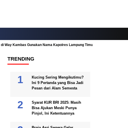
ah di Way Kambas Gunakan Nama Kapolres Lampung Timur
Fitur Nearby
TRENDING
Kucing Sering Mengikutimu?
Ini 9 Pertanda yang Bisa Jadi
Pesan dari Alam Semesta
Syarat KUR BRI 2025: Masih
Bisa Ajukan Meski Punya
Pinjol, Ini Ketentuannya
Braja Asri Segera Gelar