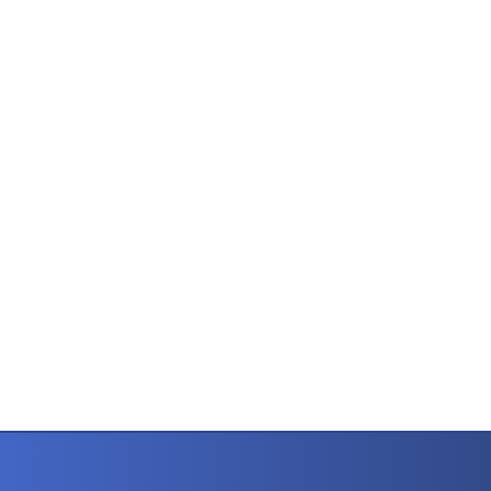
PETIR800 LOGIN
PETIR800
Bagaimana Kasino Online Menjadi Bagian Pentin