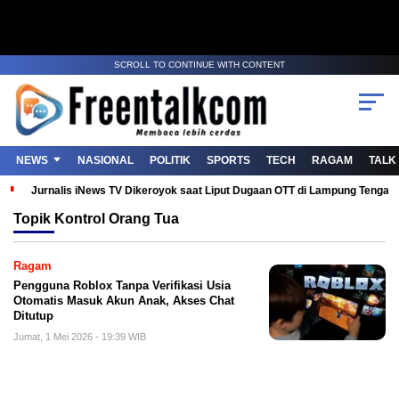
SCROLL TO CONTINUE WITH CONTENT
NEWS
NASIONAL
POLITIK
SPORTS
TECH
RAGAM
TALK
Jurnalis iNews TV Dikeroyok saat Liput Dugaan OTT di Lampung Tenga
Topik
Kontrol Orang Tua
Ragam
Pengguna Roblox Tanpa Verifikasi Usia
Otomatis Masuk Akun Anak, Akses Chat
Ditutup
Jumat, 1 Mei 2026 - 19:39 WIB