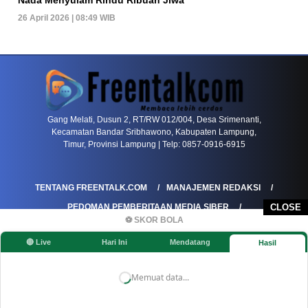
26 April 2026 | 08:49 WIB
PETIR800 LOGIN
PETIR800
Transformasi Game Meja Global Membawa Penga
Gang Melati, Dusun 2, RT/RW 012/004, Desa Srimenanti,
Kecamatan Bandar Sribhawono, Kabupaten Lampung,
Timur, Provinsi Lampung | Telp: 0857-0916-6915
TENTANG FREENTALK.COM
MANAJEMEN REDAKSI
PEDOMAN PEMBERITAAN MEDIA SIBER
CLOSE
⚽ SKOR BOLA
PEDOMAN PEMBERITAAN RAMAH ANAK
🔴 Live
Hari Ini
Mendatang
Hasil
KOREKSI & KLARIFIKASI
KEBIJAKAN IKLAN / ADVERTORIAL
KEBIJAKAN PRIVASI
DISCLAIMER
Memuat data...
©FREENTALK.COM