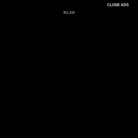
CLOSE ADS
IKLAN
Belum ada produk.
Gagal memuat data cuaca.