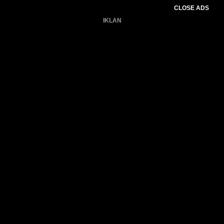
CLOSE ADS
IKLAN
Belum ada produk.
Gagal memuat data cuaca.