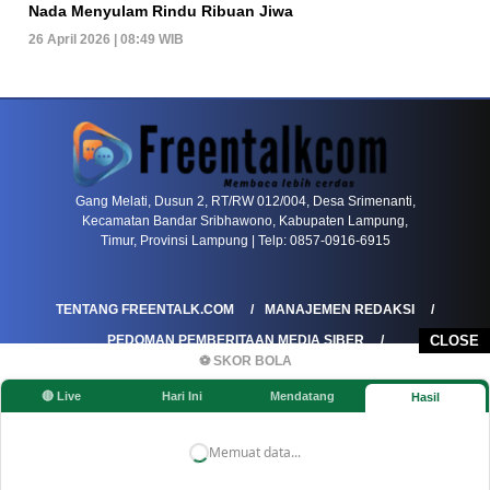
Nada Menyulam Rindu Ribuan Jiwa
26 April 2026 | 08:49 WIB
PETIR800 LOGIN
PETIR800
Bagaimana Kasino Online Menjadi Bagian Pentin
Gang Melati, Dusun 2, RT/RW 012/004, Desa Srimenanti,
Kecamatan Bandar Sribhawono, Kabupaten Lampung,
Timur, Provinsi Lampung | Telp: 0857-0916-6915
TENTANG FREENTALK.COM
MANAJEMEN REDAKSI
PEDOMAN PEMBERITAAN MEDIA SIBER
CLOSE
⚽ SKOR BOLA
PEDOMAN PEMBERITAAN RAMAH ANAK
🔴 Live
Hari Ini
Mendatang
Hasil
KOREKSI & KLARIFIKASI
KEBIJAKAN IKLAN / ADVERTORIAL
KEBIJAKAN PRIVASI
DISCLAIMER
Memuat data...
©FREENTALK.COM