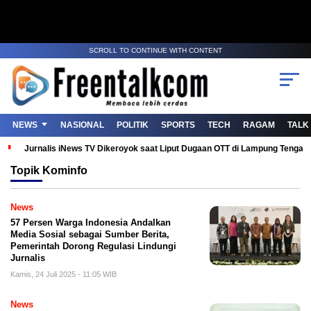
SCROLL TO CONTINUE WITH CONTENT
NEWS
NASIONAL
POLITIK
SPORTS
TECH
RAGAM
TALK
Jurnalis iNews TV Dikeroyok saat Liput Dugaan OTT di Lampung Tenga
Topik
Kominfo
News
57 Persen Warga Indonesia Andalkan
Media Sosial sebagai Sumber Berita,
Pemerintah Dorong Regulasi Lindungi
Jurnalis
Kamis, 24 Juli 2025 - 11:05 WIB
News