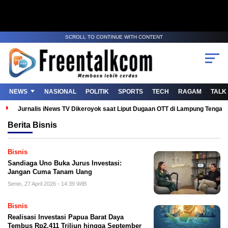
SCROLL TO CONTINUE WITH CONTENT
NEWS
NASIONAL
POLITIK
SPORTS
TECH
RAGAM
TALK
Jurnalis iNews TV Dikeroyok saat Liput Dugaan OTT di Lampung Tenga
Berita
Bisnis
Bisnis
Sandiaga Uno Buka Jurus Investasi:
Jangan Cuma Tanam Uang
Senin, 27 April 2026 - 14:39 WIB
Bisnis
‎Realisasi Investasi Papua Barat Daya
Tembus Rp2,411 Triliun hingga September