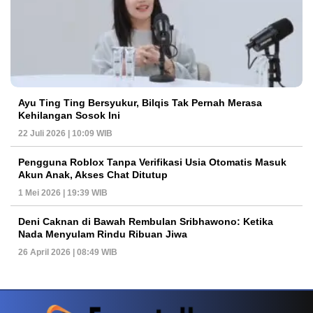
Ayu Ting Ting Bersyukur, Bilqis Tak Pernah Merasa
Kehilangan Sosok Ini
22 Juli 2026 | 10:09 WIB
Pengguna Roblox Tanpa Verifikasi Usia Otomatis Masuk
Akun Anak, Akses Chat Ditutup
1 Mei 2026 | 19:39 WIB
Deni Caknan di Bawah Rembulan Sribhawono: Ketika
Nada Menyulam Rindu Ribuan Jiwa
26 April 2026 | 08:49 WIB
PETIR800 LOGIN
PETIR800
Baccarat Dan Evolusi Game Meja Digital Mode