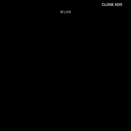
CLOSE ADS
IKLAN
Belum ada produk.
Gagal memuat data cuaca.