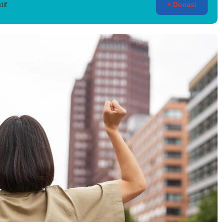
tif
+ Donasi