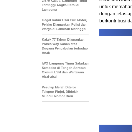
2.670 Kasus, Lampung Timur
Tertinggi Angka Cerai di
untuk memahami
Lampung
dengan jelas a
Gagal Kabur Usai Curi Motor,
berkontribusi d
Pelaku Diamankan Polisi dan
Warga di Labuhan Maringgai
Kakek 77 Tahun Diamankan
Polres Way Kanan atas
Dugaan Pencabulan terhadap
Anak
IWO Lampung Timur Salurkan
Sembako di Tengah Sorotan
Oknum LSM dan Wartawan
Abal-abal
Pesulap Merah Diteror
Telepon Pinjol, Diblokir
Muncul Nomor Baru