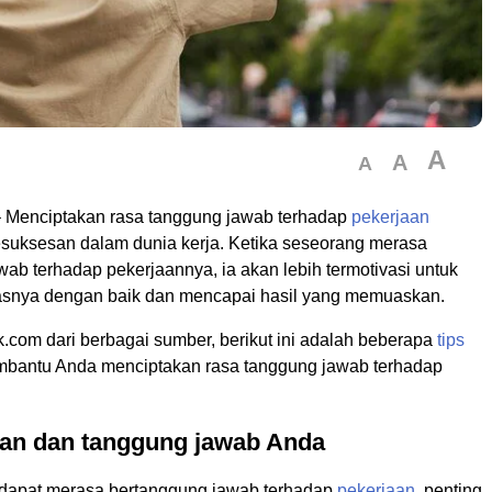
A
A
A
 Menciptakan rasa tanggung jawab terhadap
pekerjaan
suksesan dalam dunia kerja. Ketika seseorang merasa
ab terhadap pekerjaannya, ia akan lebih termotivasi untuk
asnya dengan baik dan mencapai hasil yang memuaskan.
lk.com dari berbagai sumber, berikut ini adalah beberapa
tips
bantu Anda menciptakan rasa tanggung jawab terhadap
uan dan tanggung jawab Anda
dapat merasa bertanggung jawab terhadap
pekerjaan
, penting