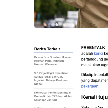
FREENTALK
–
Berita Terkait
adalah
kunci
ke
Dewan Pers Sesalkan Ucapan
bertanggung jaw
Hotman Paris, Ingatkan
Hormati Wartawan
melakukan tug
951 Pinjol Ilegal Dihentikan,
Dikutip freenta
Satgas PASTI dan OJK
yang dapat mem
Ingatkan Bahaya Penipuan
Digital
pekerjaan
:
Komedian Temon Meninggal
Kenali tuj
Dunia di Usia 59 Tahun Akibat
Serangan Jantung
Sebelum Anda 