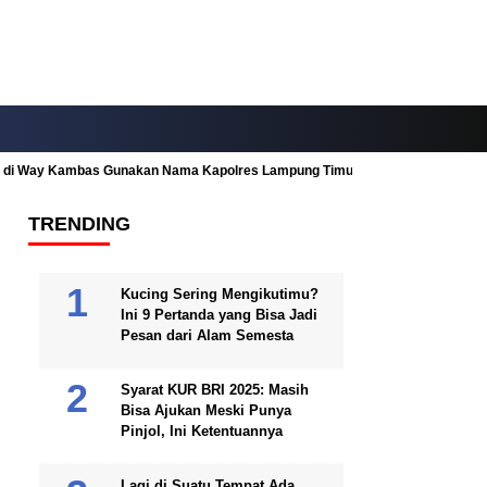
ah di Way Kambas Gunakan Nama Kapolres Lampung Timur
Fitur Nearby
TRENDING
Kucing Sering Mengikutimu?
Ini 9 Pertanda yang Bisa Jadi
Pesan dari Alam Semesta
Syarat KUR BRI 2025: Masih
Bisa Ajukan Meski Punya
Pinjol, Ini Ketentuannya
Lagi di Suatu Tempat Ada