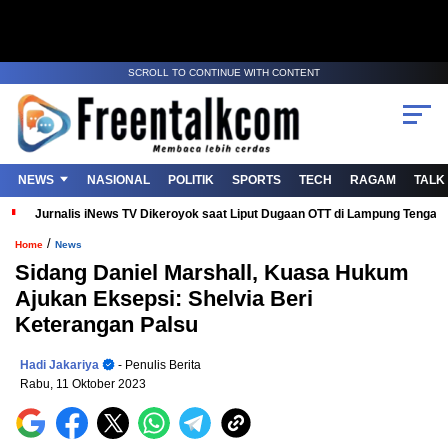
SCROLL TO CONTINUE WITH CONTENT
NEWS
NASIONAL
POLITIK
SPORTS
TECH
RAGAM
TALK
Jurnalis iNews TV Dikeroyok saat Liput Dugaan OTT di Lampung Tenga
/
Home
News
Sidang Daniel Marshall, Kuasa Hukum
Ajukan Eksepsi: Shelvia Beri
Keterangan Palsu
Hadi Jakariya
- Penulis Berita
Rabu, 11 Oktober 2023