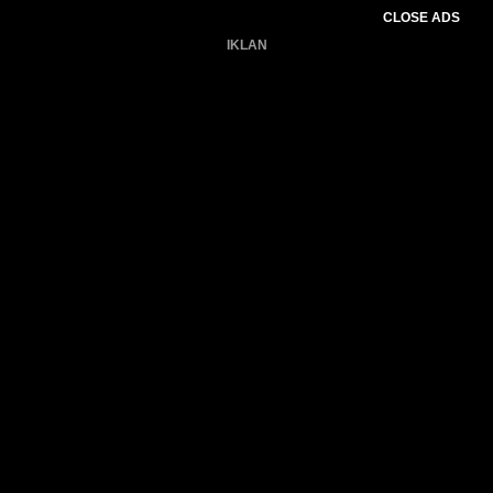
CLOSE ADS
IKLAN
Belum ada produk.
Gagal memuat data cuaca.