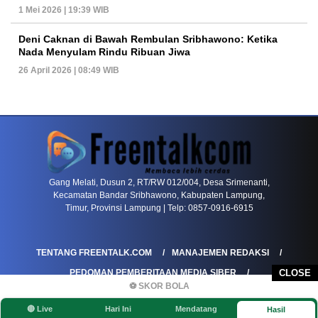
1 Mei 2026 | 19:39 WIB
Deni Caknan di Bawah Rembulan Sribhawono: Ketika
Nada Menyulam Rindu Ribuan Jiwa
26 April 2026 | 08:49 WIB
PETIR800 LOGIN
PETIR800
Bagaimana Kasino Online Menjadi Bagian Pentin
Gang Melati, Dusun 2, RT/RW 012/004, Desa Srimenanti,
Kecamatan Bandar Sribhawono, Kabupaten Lampung,
Timur, Provinsi Lampung | Telp: 0857-0916-6915
TENTANG FREENTALK.COM
MANAJEMEN REDAKSI
PEDOMAN PEMBERITAAN MEDIA SIBER
CLOSE
⚽ SKOR BOLA
PEDOMAN PEMBERITAAN RAMAH ANAK
🔴 Live
Hari Ini
Mendatang
Hasil
KOREKSI & KLARIFIKASI
KEBIJAKAN IKLAN / ADVERTORIAL