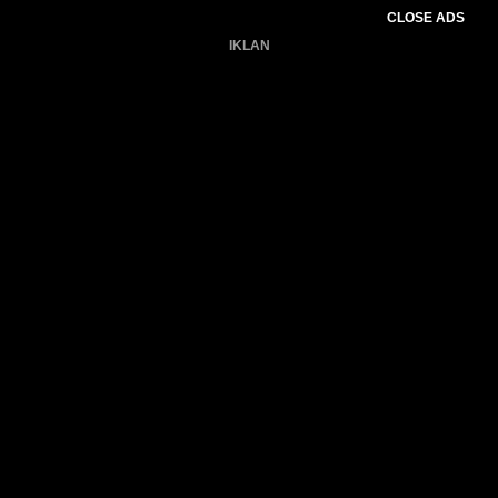
CLOSE ADS
IKLAN
Belum ada produk.
Gagal memuat data cuaca.