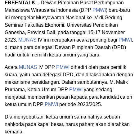
FREENTALK
– Dewan Pimpinan Pusat Perhimpunan
Mahasiswa Wirausaha Indonesia (DPP
PMWI
) baru-baru
ini menggelar Musyawarah Nasional ke-IV di Gedung
Seminar Fakultas Ekonomi, Universitas Pendidikan
Ganesha, Provinsi Bali, pada tanggal 15-17 November
2023.
MUNAS
IV ini merupakan acara penting bagi
PMWI
,
di mana para delegasi Dewan Pimpinan Daerah (DPD)
hadir untuk memilih ketua umum yang baru.
Acara
MUNAS
IV DPP
PMWI
dihadiri oleh para pemilik
suara, yaitu para delegasi DPD, dan dilaksanakan dengan
mekanisme persidangan. Dalam sambutannya, M. Malik
Purnama, Ketua Umum DPP
PMWI
yang sedang
menjabat, memberikan pesan kepada para kandidat calon
ketua umum DPP
PMWI
periode 2023/2025.
Dia menyebutkan, ketua umum sama halnya sebuah
nahkoda pada kapal besar, harus paham akan diarahkan
kemana.