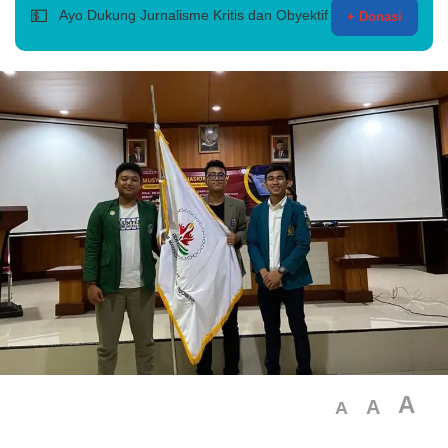
💵
Ayo Dukung Jurnalisme Kritis dan Obyektif
+ Donasi
A
A
A