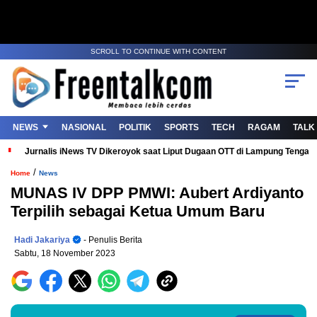
SCROLL TO CONTINUE WITH CONTENT
NEWS
NASIONAL
POLITIK
SPORTS
TECH
RAGAM
TALK
Jurnalis iNews TV Dikeroyok saat Liput Dugaan OTT di Lampung Tenga
/
Home
News
MUNAS IV DPP PMWI: Aubert Ardiyanto
Terpilih sebagai Ketua Umum Baru
Hadi Jakariya
- Penulis Berita
Sabtu, 18 November 2023