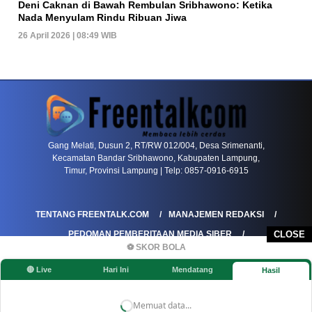
Deni Caknan di Bawah Rembulan Sribhawono: Ketika
Nada Menyulam Rindu Ribuan Jiwa
26 April 2026 | 08:49 WIB
PETIR800 LOGIN
PETIR800
Tren Mobile Entertainment Terus Mendorong M
Gang Melati, Dusun 2, RT/RW 012/004, Desa Srimenanti,
Kecamatan Bandar Sribhawono, Kabupaten Lampung,
Timur, Provinsi Lampung | Telp: 0857-0916-6915
TENTANG FREENTALK.COM
MANAJEMEN REDAKSI
CLOSE
PEDOMAN PEMBERITAAN MEDIA SIBER
⚽ SKOR BOLA
PEDOMAN PEMBERITAAN RAMAH ANAK
🔴 Live
Hari Ini
Mendatang
Hasil
KOREKSI & KLARIFIKASI
KEBIJAKAN IKLAN / ADVERTORIAL
KEBIJAKAN PRIVASI
DISCLAIMER
Memuat data...