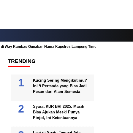
ah di Way Kambas Gunakan Nama Kapolres Lampung Timur
Fitur Nearby
TRENDING
Kucing Sering Mengikutimu?
Ini 9 Pertanda yang Bisa Jadi
Pesan dari Alam Semesta
Syarat KUR BRI 2025: Masih
Bisa Ajukan Meski Punya
Pinjol, Ini Ketentuannya
Lagi di Suatu Tempat Ada