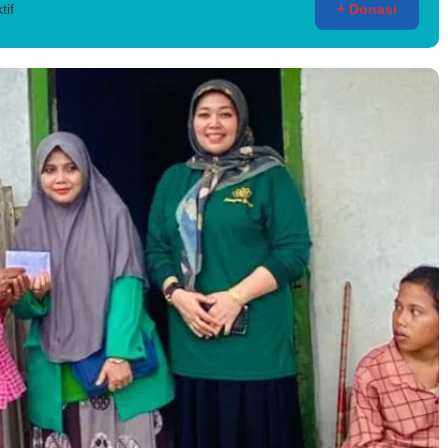
tif
+ Donasi