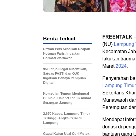
FREENTALK
–
Berita Terkait
(NU)
Lampung 
Dewan Pers Sesalkan Ucapan
Kecamatan Ja
Hotman Paris, Ingatkan
Hormati Wartawan
lakukan trauma
Maret
2024
.
951 Pinjol Ilegal Dihentikan,
Satgas PASTI dan OJK
Penyerahan ban
Ingatkan Bahaya Penipuan
Digital
Lampung Timur
Sekertaris Khar
Komedian Temon Meninggal
Dunia di Usia 59 Tahun Akibat
Munawaroh dan
Serangan Jantung
Perempuan da
2.670 Kasus, Lampung Timur
Tertinggi Angka Cerai di
Mendapat info
Lampung
donasi di peng
bantuan uang t
Gagal Kabur Usai Curi Motor,