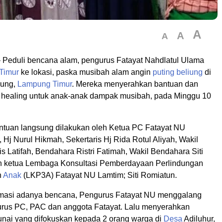
A
A
A
 Peduli bencana alam, pengurus Fatayat Nahdlatul Ulama
Timur
ke lokasi, paska musibah alam angin
puting beliung
di
bung,
Lampung Timur
. Mereka menyerahkan bantuan dan
 healing untuk anak-anak dampak musibah, pada Minggu 10
tuan langsung dilakukan oleh Ketua PC Fatayat NU
, Hj Nurul Hikmah, Sekertaris Hj Rida Rotul Aliyah, Wakil
is Latifah, Bendahara Ristri Fatimah, Wakil Bendahara Siti
 ketua Lembaga Konsultasi Pemberdayaan Perlindungan
n
Anak
(LKP3A) Fatayat NU Lamtim; Siti Romiatun.
rmasi adanya bencana, Pengurus Fatayat NU menggalang
urus PC, PAC dan anggota Fatayat. Lalu menyerahkan
unai yang difokuskan kepada 2 orang warga di
Desa
Adiluhur,