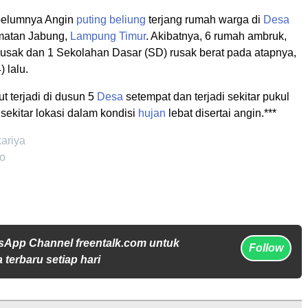
belumnya Angin
puting beliung
terjang rumah warga di
Desa
matan Jabung,
Lampung Timur
. Akibatnya, 6 rumah ambruk,
rusak dan 1 Sekolahan Dasar (SD) rusak berat pada atapnya,
 lalu.
t terjadi di dusun 5
Desa
setempat dan terjadi sekitar pukul
sekitar lokasi dalam kondisi
hujan
lebat disertai angin.***
kariya
o
sApp Channel freentalk.com untuk
Follow
 terbaru setiap hari