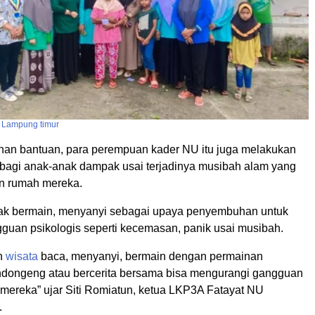
U
Lampung timur
han bantuan, para perempuan kader NU itu juga melakukan
 bagi anak-anak dampak usai terjadinya musibah alam yang
n rumah mereka.
ak bermain, menyanyi sebagai upaya penyembuhan untuk
guan psikologis seperti kecemasan, panik usai musibah.
an
wisata
baca, menyanyi, bermain dengan permainan
ndongeng atau bercerita bersama bisa mengurangi gangguan
 mereka” ujar Siti Romiatun, ketua LKP3A Fatayat NU
.