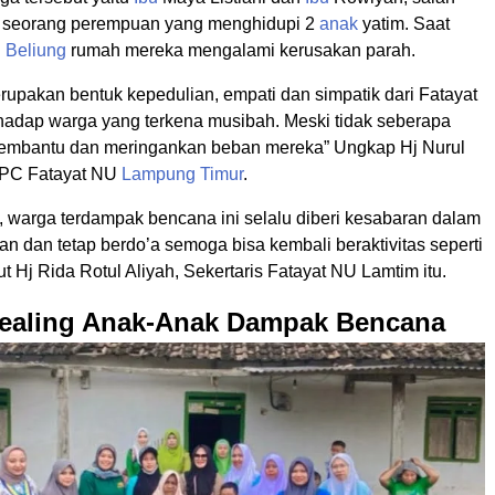
h seorang perempuan yang menghidupi 2
anak
yatim. Saat
 Beliung
rumah mereka mengalami kerusakan parah.
rupakan bentuk kepedulian, empati dan simpatik dari Fatayat
hadap warga yang terkena musibah. Meski tidak seberapa
embantu dan meringankan beban mereka” Ungkap Hj Nurul
 PC Fatayat NU
Lampung Timur
.
, warga terdampak bencana ini selalu diberi kesabaran dalam
n dan tetap berdo’a semoga bisa kembali beraktivitas seperti
jut Hj Rida Rotul Aliyah, Sekertaris Fatayat NU Lamtim itu.
ealing Anak-Anak Dampak Bencana