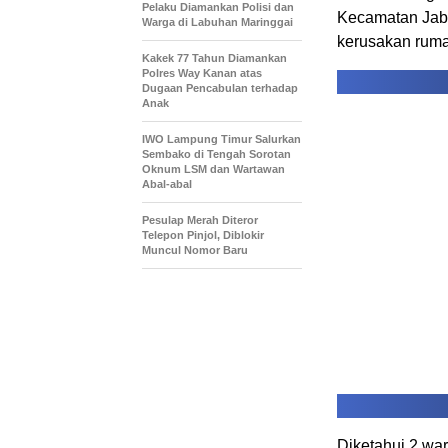
Pelaku Diamankan Polisi dan
Kecamatan Ja
Warga di Labuhan Maringgai
kerusakan ruma
Kakek 77 Tahun Diamankan
Polres Way Kanan atas
Dugaan Pencabulan terhadap
Anak
IWO Lampung Timur Salurkan
Sembako di Tengah Sorotan
Oknum LSM dan Wartawan
Abal-abal
Pesulap Merah Diteror
Telepon Pinjol, Diblokir
Muncul Nomor Baru
Diketahui 2 war