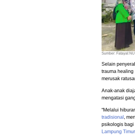
Sumber: Fatayat N
Selain penyera
trauma healing
merusak ratusa
Anak-anak diaj
mengatasi gang
“Melalui hibur
tradisional
, me
psikologis bagi
Lampung Timur