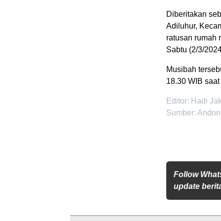
Diberitakan se
Adiluhur, Keca
ratusan rumah 
Sabtu (2/3/2024)
Musibah tersebu
18.30 WIB saat 
Editor: Hadi Ja
Sumber: Andon
Follow What
update berita