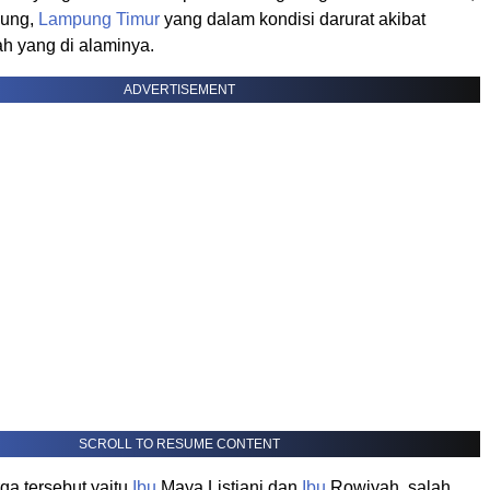
bung,
Lampung Timur
yang dalam kondisi darurat akibat
h yang di alaminya.
ADVERTISEMENT
SCROLL TO RESUME CONTENT
ga tersebut yaitu
Ibu
Maya Listiani dan
Ibu
Rowiyah, salah