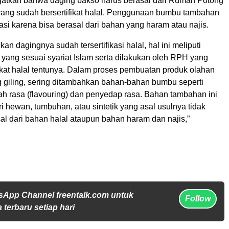
gatkan bahwa daging bakso harus berasal dari Rumah Potong
ng sudah bersertifikat halal. Penggunaan bumbu tambahan
si karena bisa berasal dari bahan yang haram atau najis.
an dagingnya sudah tersertifikasi halal, hal ini meliputi
yang sesuai syariat Islam serta dilakukan oleh RPH yang
ikat halal tentunya. Dalam proses pembuatan produk olahan
g giling, sering ditambahkan bahan-bahan bumbu seperti
 rasa (flavouring) dan penyedap rasa. Bahan tambahan ini
ri hewan, tumbuhan, atau sintetik yang asal usulnya tidak
sal dari bahan halal ataupun bahan haram dan najis,”
sApp Channel freentalk.com untuk
Follow
 terbaru setiap hari