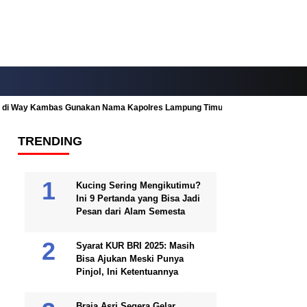
ah di Way Kambas Gunakan Nama Kapolres Lampung Timur
Fitur Nearby
TRENDING
Kucing Sering Mengikutimu?
Ini 9 Pertanda yang Bisa Jadi
Pesan dari Alam Semesta
Syarat KUR BRI 2025: Masih
Bisa Ajukan Meski Punya
Pinjol, Ini Ketentuannya
Braja Asri Segera Gelar