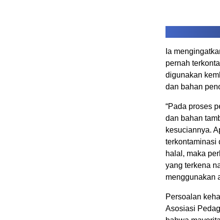
Ia mengingatka
pernah terkont
digunakan kemb
dan bahan peno
“Pada proses p
dan bahan tamba
kesuciannya. A
terkontaminasi
halal, maka perl
yang terkena n
menggunakan ai
Persoalan keha
Asosiasi Peda