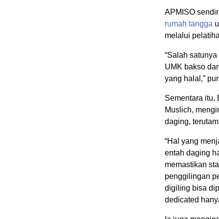
APMISO sendir
rumah tangga
u
melalui pelatih
“Salah satunya
UMK bakso da
yang halal,” p
Sementara itu,
Muslich, mengi
daging, terutam
“Hal yang menja
entah daging ha
memastikan sta
penggilingan p
digiling bisa d
dedicated hanya