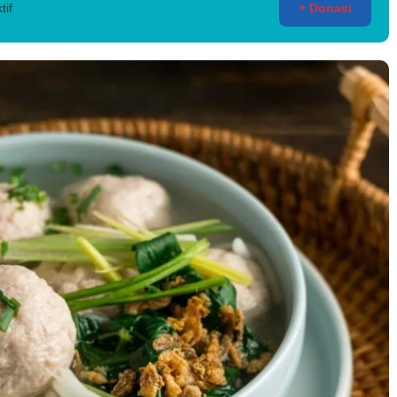
tif
+ Donasi