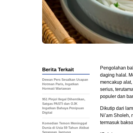
Pengolahan bak
Berita Terkait
daging halal. M
Dewan Pers Sesalkan Ucapan
mencakup alat, 
Hotman Paris, Ingatkan
Hormati Wartawan
serius, teruta
populer dan ba
951 Pinjol Ilegal Dihentikan,
Satgas PASTI dan OJK
Dikutip dari la
Ingatkan Bahaya Penipuan
Digital
Ni’am Sholeh, 
termasuk bakso
Komedian Temon Meninggal
Dunia di Usia 59 Tahun Akibat
Serangan Jantung