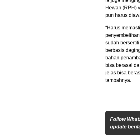
Ia juga mengin
Hewan (RPH) ya
pun harus diawa
“Harus memastik
penyembelihan 
sudah bersertif
berbasis dagin
bahan penambah
bisa berasal da
jelas bisa bera
tambahnya.
Follow What
update berita