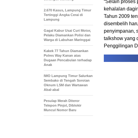
“Selain proses
kehalalan dagi
2.670 Kasus, Lampung Timur
Tertinggi Angka Cerai di
Tahun 2009 ten
Lampung
disembelih haru
penyimpanan, se
Gagal Kabur Usai Curi Motor,
Pelaku Diamankan Polisi dan
talkshow yang 
Warga di Labuhan Maringgai
Penggilingan Da
Kakek 77 Tahun Diamankan
Polres Way Kanan atas
Dugaan Pencabulan terhadap
Anak
IWO Lampung Timur Salurkan
Sembako di Tengah Sorotan
Oknum LSM dan Wartawan
Abal-abal
Pesulap Merah Diteror
Telepon Pinjol, Diblokir
Muncul Nomor Baru