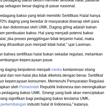
 pedagang bakso belum memiliki sertifikat halal, padahal
p sebagian besar daging di pasar nasional.
pedagang bakso yang telah memiliki Sertifikasi Halal hanya
70% daging yang beredar di masyarakat diserap oleh para
 dan didominasi oleh UMK. Daging giling adalah bahan
am pembuatan bakso. Hal yang menjadi potensi bakso
alal, jika proses penggilingan tidak terjamin halal, maka
ng dihasilkan pun menjadi tidak halal,” ujar Lasiman.
 bahwa sertifikasi halal bukan sekadar regulasi, melainkan
 membangun kepercayaan pasar.
ing daging berpotensi menjadi
media
kontaminasi silang
lal dan non-halal jika tidak dikelola dengan benar. Sertifikat
un kepercayaan konsumen. Memenuhi Persyaratan Regulasi
tapkan oleh
Pemerintah
Republik Indonesia dan meningkatkan
a pedagang bakso UMK. Sinergi yang baik akan menciptakan
 yang signifikan bagi pedagang bakso terutama UMK,
n
perkembangan
industri halal di Indonesia,” katanya.