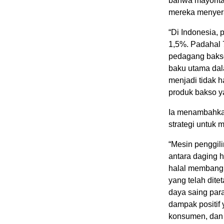
bahwa mayoritas
mereka menyera
“Di Indonesia, 
1,5%. Padahal 
pedagang bakso
baku utama dal
menjadi tidak h
produk bakso ya
Ia menambahkan
strategi untuk
“Mesin penggil
antara daging ha
halal membang
yang telah dite
daya saing par
dampak positif
konsumen, da