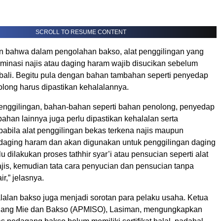
SCROLL TO RESUME CONTENT
n bahwa dalam pengolahan bakso, alat penggilingan yang
aminasi najis atau daging haram wajib disucikan sebelum
ali. Begitu pula dengan bahan tambahan seperti penyedap
long harus dipastikan kehalalannya.
enggilingan, bahan-bahan seperti bahan penolong, penyedap
han lainnya juga perlu dipastikan kehalalan serta
pabila alat penggilingan bekas terkena najis maupun
 daging haram dan akan digunakan untuk penggilingan daging
u dilakukan proses tathhir syar’i atau pensucian seperti alat
ajis, kemudian tata cara penyucian dan pensucian tanpa
r,” jelasnya.
lalan bakso juga menjadi sorotan para pelaku usaha. Ketua
gang Mie dan Bakso (APMISO), Lasiman, mengungkapkan