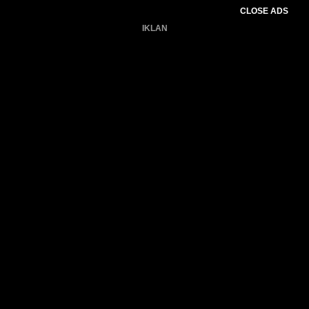
CLOSE ADS
IKLAN
Belum ada produk.
Gagal memuat data cuaca.