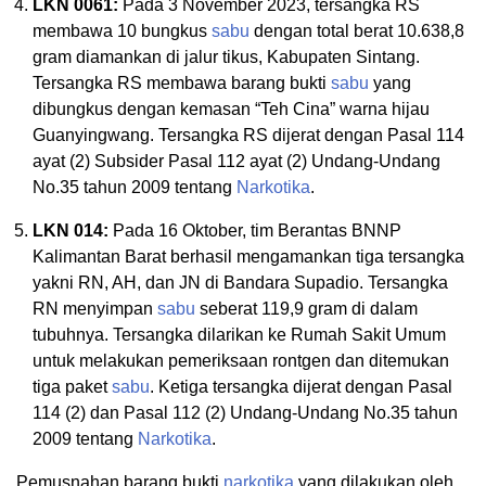
LKN 0061:
Pada 3 November 2023, tersangka RS
membawa 10 bungkus
sabu
dengan total berat 10.638,8
gram diamankan di jalur tikus, Kabupaten Sintang.
Tersangka RS membawa barang bukti
sabu
yang
dibungkus dengan kemasan “Teh Cina” warna hijau
Guanyingwang. Tersangka RS dijerat dengan Pasal 114
ayat (2) Subsider Pasal 112 ayat (2) Undang-Undang
No.35 tahun 2009 tentang
Narkotika
.
LKN 014:
Pada 16 Oktober, tim Berantas BNNP
Kalimantan Barat berhasil mengamankan tiga tersangka
yakni RN, AH, dan JN di Bandara Supadio. Tersangka
RN menyimpan
sabu
seberat 119,9 gram di dalam
tubuhnya. Tersangka dilarikan ke Rumah Sakit Umum
untuk melakukan pemeriksaan rontgen dan ditemukan
tiga paket
sabu
. Ketiga tersangka dijerat dengan Pasal
114 (2) dan Pasal 112 (2) Undang-Undang No.35 tahun
2009 tentang
Narkotika
.
Pemusnahan barang bukti
narkotika
yang dilakukan oleh