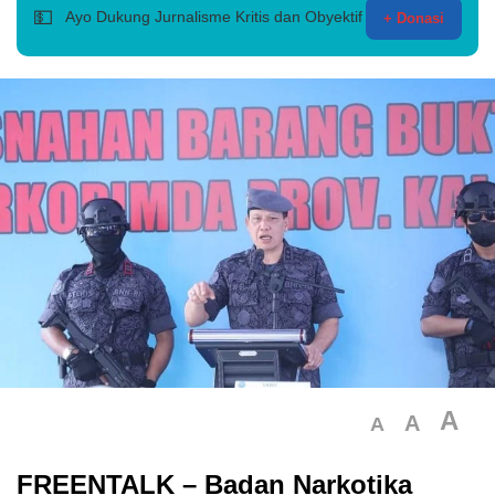
💵
Ayo Dukung Jurnalisme Kritis dan Obyektif
+ Donasi
A
A
A
FREENTALK
– Badan Narkotika