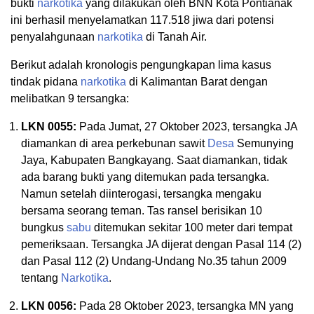
bukti
narkotika
yang dilakukan oleh BNN Kota Pontianak
ini berhasil menyelamatkan 117.518 jiwa dari potensi
penyalahgunaan
narkotika
di Tanah Air.
Berikut adalah kronologis pengungkapan lima kasus
tindak pidana
narkotika
di Kalimantan Barat dengan
melibatkan 9 tersangka:
LKN 0055:
Pada Jumat, 27 Oktober 2023, tersangka JA
diamankan di area perkebunan sawit
Desa
Semunying
Jaya, Kabupaten Bangkayang. Saat diamankan, tidak
ada barang bukti yang ditemukan pada tersangka.
Namun setelah diinterogasi, tersangka mengaku
bersama seorang teman. Tas ransel berisikan 10
bungkus
sabu
ditemukan sekitar 100 meter dari tempat
pemeriksaan. Tersangka JA dijerat dengan Pasal 114 (2)
dan Pasal 112 (2) Undang-Undang No.35 tahun 2009
tentang
Narkotika
.
LKN 0056:
Pada 28 Oktober 2023, tersangka MN yang