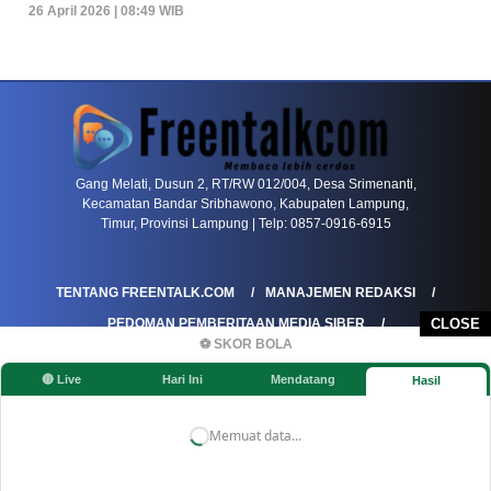
26 April 2026 | 08:49 WIB
PETIR800 LOGIN
PETIR800
Tren Mobile Entertainment Terus Mendorong M
Gang Melati, Dusun 2, RT/RW 012/004, Desa Srimenanti,
Kecamatan Bandar Sribhawono, Kabupaten Lampung,
Timur, Provinsi Lampung | Telp: 0857-0916-6915
TENTANG FREENTALK.COM
MANAJEMEN REDAKSI
PEDOMAN PEMBERITAAN MEDIA SIBER
CLOSE
⚽ SKOR BOLA
PEDOMAN PEMBERITAAN RAMAH ANAK
🔴 Live
Hari Ini
Mendatang
Hasil
KOREKSI & KLARIFIKASI
KEBIJAKAN IKLAN / ADVERTORIAL
KEBIJAKAN PRIVASI
DISCLAIMER
Memuat data...
©FREENTALK.COM