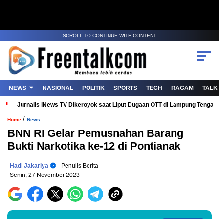
SCROLL TO CONTINUE WITH CONTENT
NEWS
NASIONAL
POLITIK
SPORTS
TECH
RAGAM
TALK
Jurnalis iNews TV Dikeroyok saat Liput Dugaan OTT di Lampung Tenga
/
Home
News
BNN RI Gelar Pemusnahan Barang
Bukti Narkotika ke-12 di Pontianak
Hadi Jakariya
- Penulis Berita
Senin, 27 November 2023