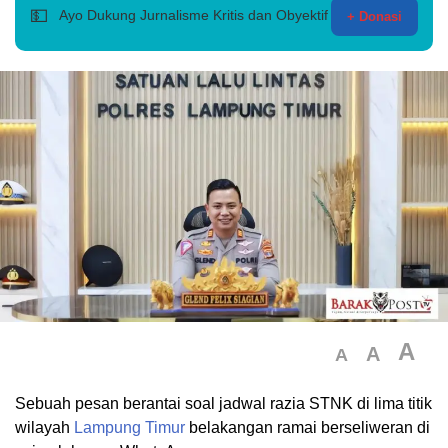
💵
Ayo Dukung Jurnalisme Kritis dan Obyektif
+ Donasi
A
A
A
Sebuah pesan berantai soal jadwal razia STNK di lima titik
wilayah
Lampung Timur
belakangan ramai berseliweran di