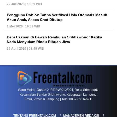
22 Juli 2026 | 10:09 WIB
Pengguna Roblox Tanpa Verifikasi Usia Otomatis Masuk
Akun Anak, Akses Chat Ditutup
1 Mei 2026 | 19:39 WIB
Deni Caknan di Bawah Rembulan Sribhawono: Ketika
Nada Menyulam Rindu Ribuan Jiwa
26 April 2026 | 08:49 WIB
PETIR800 LOGIN
PETIR800
Poker Online Menghadirkan Persaingan Yang M
Gang Melati, Dusun 2, RT/RW 012/004, Desa Srimenanti,
Kecamatan Bandar Sribhawono, Kabupaten Lampung,
Timur, Provinsi Lampung | Telp: 0857-0916-6915
TENTANG FREENTALK.COM
MANAJEMEN REDAKSI