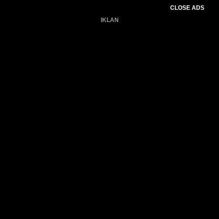
CLOSE ADS
IKLAN
Belum ada produk.
Gagal memuat data cuaca.