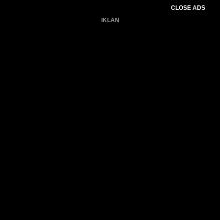
CLOSE ADS
IKLAN
Belum ada produk.
Gagal memuat data cuaca.