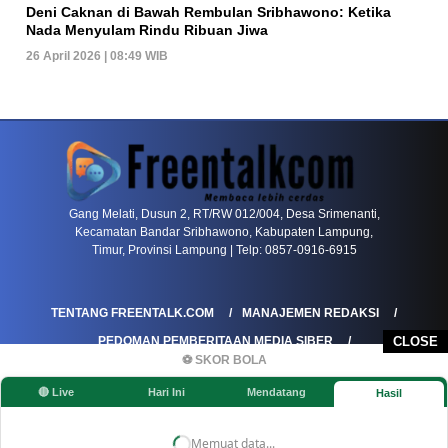
Deni Caknan di Bawah Rembulan Sribhawono: Ketika
Nada Menyulam Rindu Ribuan Jiwa
26 April 2026 | 08:49 WIB
PETIR800 LOGIN
PETIR800
Baccarat Dan Evolusi Game Meja Digital Mode
Gang Melati, Dusun 2, RT/RW 012/004, Desa Srimenanti,
Kecamatan Bandar Sribhawono, Kabupaten Lampung,
Timur, Provinsi Lampung | Telp: 0857-0916-6915
TENTANG FREENTALK.COM
MANAJEMEN REDAKSI
PEDOMAN PEMBERITAAN MEDIA SIBER
CLOSE
⚽ SKOR BOLA
PEDOMAN PEMBERITAAN RAMAH ANAK
🔴 Live
Hari Ini
Mendatang
Hasil
KOREKSI & KLARIFIKASI
KEBIJAKAN IKLAN / ADVERTORIAL
KEBIJAKAN PRIVASI
DISCLAIMER
Memuat data...