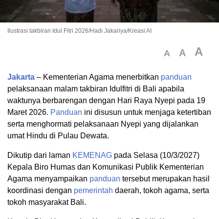
Ilustrasi takbiran Idul Fitri 2026/Hadi Jakariya/Kreasi AI
A
A
A
Jakarta
– Kementerian Agama menerbitkan
panduan
pelaksanaan malam takbiran Idulfitri di Bali apabila
waktunya berbarengan dengan Hari Raya Nyepi pada 19
Maret 2026.
Panduan
ini disusun untuk menjaga ketertiban
serta menghormati pelaksanaan Nyepi yang dijalankan
umat Hindu di Pulau Dewata.
Dikutip dari laman
KEMENAG
pada Selasa (10/3/2027)
Kepala Biro Humas dan Komunikasi Publik Kementerian
Agama menyampaikan
panduan
tersebut merupakan hasil
koordinasi dengan
pemerintah
daerah, tokoh agama, serta
tokoh masyarakat Bali.