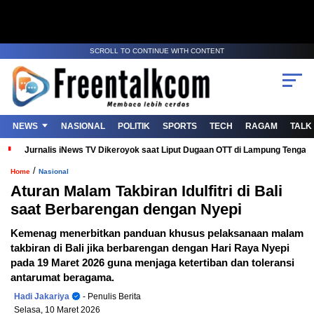
SCROLL TO CONTINUE WITH CONTENT
NEWS
NASIONAL
POLITIK
SPORTS
TECH
RAGAM
TALK
Jurnalis iNews TV Dikeroyok saat Liput Dugaan OTT di Lampung Tenga
/
Home
Nasional
Aturan Malam Takbiran Idulfitri di Bali
saat Berbarengan dengan Nyepi
Kemenag menerbitkan panduan khusus pelaksanaan malam
takbiran di Bali jika berbarengan dengan Hari Raya Nyepi
pada 19 Maret 2026 guna menjaga ketertiban dan toleransi
antarumat beragama.
Hadi Jakariya
- Penulis Berita
Selasa, 10 Maret 2026