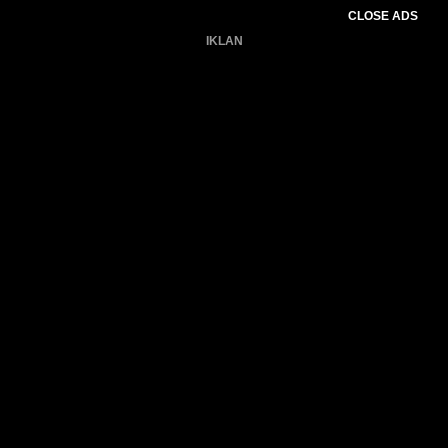
CLOSE ADS
IKLAN
Belum ada produk.
Gagal memuat data cuaca.