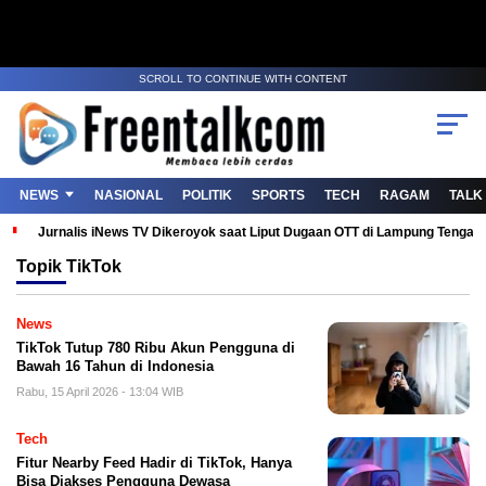
SCROLL TO CONTINUE WITH CONTENT
NEWS
NASIONAL
POLITIK
SPORTS
TECH
RAGAM
TALK
Jurnalis iNews TV Dikeroyok saat Liput Dugaan OTT di Lampung Tenga
Topik
TikTok
News
TikTok Tutup 780 Ribu Akun Pengguna di
Bawah 16 Tahun di Indonesia
Rabu, 15 April 2026 - 13:04 WIB
Tech
Fitur Nearby Feed Hadir di TikTok, Hanya
Bisa Diakses Pengguna Dewasa