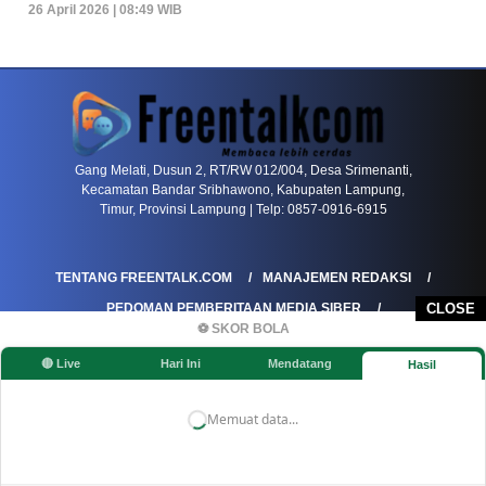
26 April 2026 | 08:49 WIB
PETIR800 LOGIN
PETIR800
Transformasi Game Meja Global Membawa Penga
Gang Melati, Dusun 2, RT/RW 012/004, Desa Srimenanti,
Kecamatan Bandar Sribhawono, Kabupaten Lampung,
Timur, Provinsi Lampung | Telp: 0857-0916-6915
TENTANG FREENTALK.COM
MANAJEMEN REDAKSI
PEDOMAN PEMBERITAAN MEDIA SIBER
CLOSE
⚽ SKOR BOLA
PEDOMAN PEMBERITAAN RAMAH ANAK
🔴 Live
Hari Ini
Mendatang
Hasil
KOREKSI & KLARIFIKASI
KEBIJAKAN IKLAN / ADVERTORIAL
KEBIJAKAN PRIVASI
DISCLAIMER
Memuat data...
©FREENTALK.COM