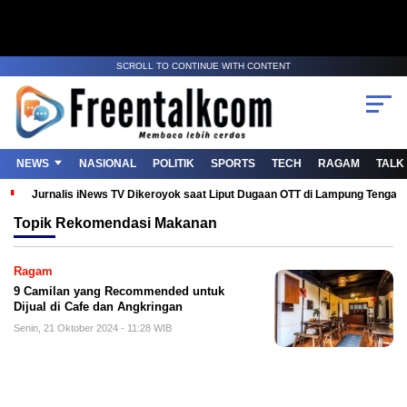
SCROLL TO CONTINUE WITH CONTENT
NEWS
NASIONAL
POLITIK
SPORTS
TECH
RAGAM
TALK
Jurnalis iNews TV Dikeroyok saat Liput Dugaan OTT di Lampung Tenga
Topik
Rekomendasi Makanan
Ragam
9 Camilan yang Recommended untuk
Dijual di Cafe dan Angkringan
Senin, 21 Oktober 2024 - 11:28 WIB