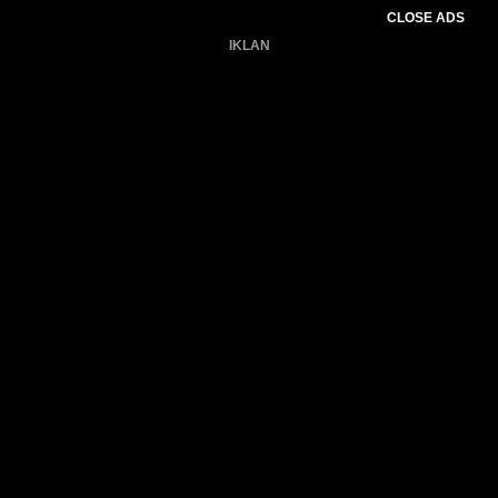
CLOSE ADS
IKLAN
Belum ada produk.
Gagal memuat data cuaca.