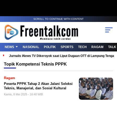
SCROLL TO CONTINUE WITH CONTENT
NEWS
NASIONAL
POLITIK
SPORTS
TECH
RAGAM
TALK
Jurnalis iNews TV Dikeroyok saat Liput Dugaan OTT di Lampung Tenga
Topik
Kompetensi Teknis PPPK
Ragam
Peserta PPPK Tahap 2 Akan Jalani Seleksi
Teknis, Manajerial, dan Sosial Kultural
Kamis, 8 Mei 2025 - 16:40 WIB