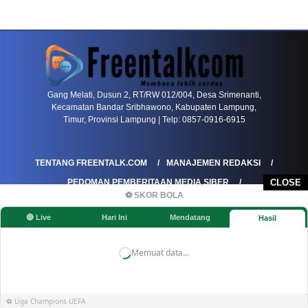
PETIR800 LOGIN
PETIR800
Bagaimana Kasino Online Menjadi Bagian Pentin
Gang Melati, Dusun 2, RT/RW 012/004, Desa Srimenanti,
Kecamatan Bandar Sribhawono, Kabupaten Lampung,
Timur, Provinsi Lampung | Telp: 0857-0916-6915
TENTANG FREENTALK.COM
MANAJEMEN REDAKSI
PEDOMAN PEMBERITAAN MEDIA SIBER
CLOSE
⚽ SKOR BOLA
PEDOMAN PEMBERITAAN RAMAH ANAK
🔴 Live
Hari Ini
Mendatang
Hasil
KOREKSI & KLARIFIKASI
KEBIJAKAN IKLAN / ADVERTORIAL
KEBIJAKAN PRIVASI
DISCLAIMER
Memuat data...
©FREENTALK.COM
⚽ Liga Champions UEFA