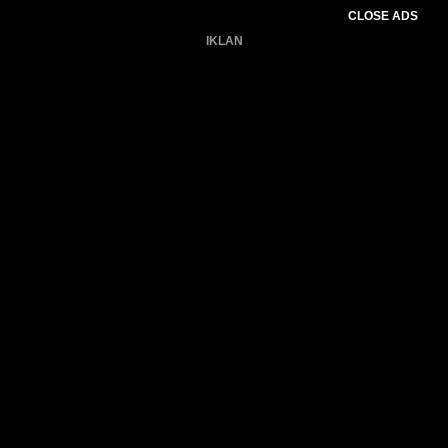
CLOSE ADS
IKLAN
Belum ada produk.
Gagal memuat data cuaca.