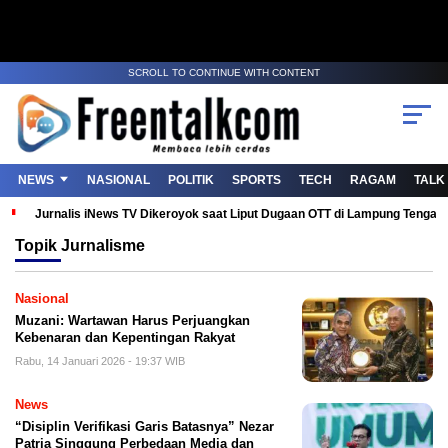
SCROLL TO CONTINUE WITH CONTENT
NEWS
NASIONAL
POLITIK
SPORTS
TECH
RAGAM
TALK
Jurnalis iNews TV Dikeroyok saat Liput Dugaan OTT di Lampung Tenga
Topik
Jurnalisme
Nasional
Muzani: Wartawan Harus Perjuangkan
Kebenaran dan Kepentingan Rakyat
Rabu, 14 Januari 2026 - 19:37 WIB
News
“Disiplin Verifikasi Garis Batasnya” Nezar
Patria Singgung Perbedaan Media dan