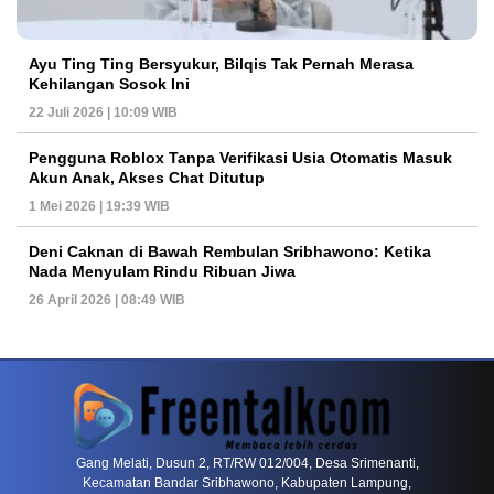
Ayu Ting Ting Bersyukur, Bilqis Tak Pernah Merasa
Kehilangan Sosok Ini
22 Juli 2026 | 10:09 WIB
Pengguna Roblox Tanpa Verifikasi Usia Otomatis Masuk
Akun Anak, Akses Chat Ditutup
1 Mei 2026 | 19:39 WIB
Deni Caknan di Bawah Rembulan Sribhawono: Ketika
Nada Menyulam Rindu Ribuan Jiwa
26 April 2026 | 08:49 WIB
PETIR800 LOGIN
PETIR800
Tren Mobile Entertainment Terus Mendorong M
Gang Melati, Dusun 2, RT/RW 012/004, Desa Srimenanti,
Kecamatan Bandar Sribhawono, Kabupaten Lampung,