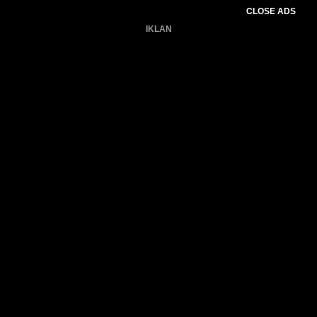
CLOSE ADS
IKLAN
Belum ada produk.
Gagal memuat data cuaca.