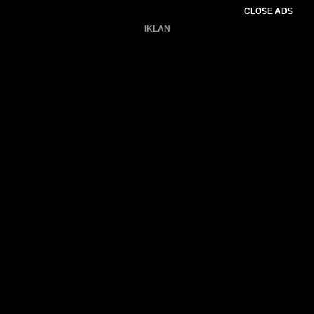
CLOSE ADS
IKLAN
Belum ada produk.
Gagal memuat data cuaca.