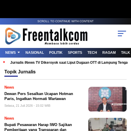
SCROLL TO CONTINUE WITH CONTENT
NEWS
NASIONAL
POLITIK
SPORTS
TECH
RAGAM
TALK
Jurnalis iNews TV Dikeroyok saat Liput Dugaan OTT di Lampung Tenga
Topik
Jurnalis
News
Dewan Pers Sesalkan Ucapan Hotman
Paris, Ingatkan Hormati Wartawan
Selasa, 21 Juli 2026 - 15:02 WIB
News
Bupati Pesawaran Harap IWO Sajikan
Pemberitaan yang Transparan dan