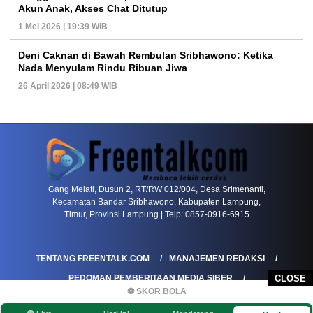
Akun Anak, Akses Chat Ditutup
1 Mei 2026 | 19:39 WIB
Deni Caknan di Bawah Rembulan Sribhawono: Ketika
Nada Menyulam Rindu Ribuan Jiwa
26 April 2026 | 08:49 WIB
PETIR800 LOGIN
PETIR800
Bagaimana Kasino Online Menjadi Bagian Pentin
Gang Melati, Dusun 2, RT/RW 012/004, Desa Srimenanti,
Kecamatan Bandar Sribhawono, Kabupaten Lampung,
Timur, Provinsi Lampung | Telp: 0857-0916-6915
TENTANG FREENTALK.COM
MANAJEMEN REDAKSI
PEDOMAN PEMBERITAAN MEDIA SIBER
CLOSE
⚽ SKOR BOLA
PEDOMAN PEMBERITAAN RAMAH ANAK