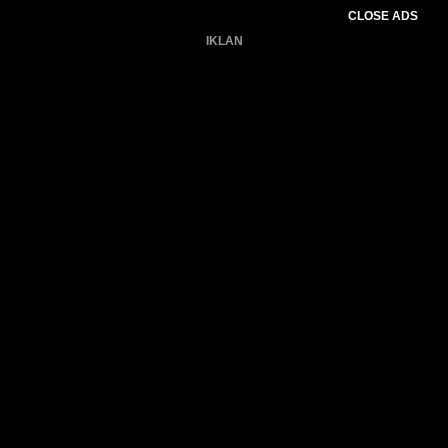
CLOSE ADS
IKLAN
Belum ada produk.
Gagal memuat data cuaca.