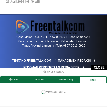
26 April 2026 | 08:49 WIB
PETIR800 LOGIN
PETIR800
Bagaimana Kasino Online Menjadi Bagian Pentin
Gang Melati, Dusun 2, RT/RW 012/004, Desa Srimenanti,
Kecamatan Bandar Sribhawono, Kabupaten Lampung,
Timur, Provinsi Lampung | Telp: 0857-0916-6915
TENTANG FREENTALK.COM
MANAJEMEN REDAKSI
PEDOMAN PEMBERITAAN MEDIA SIBER
CLOSE
⚽ SKOR BOLA
PEDOMAN PEMBERITAAN RAMAH ANAK
🔴 Live
Hari Ini
Mendatang
Hasil
KOREKSI & KLARIFIKASI
KEBIJAKAN IKLAN / ADVERTORIAL
KEBIJAKAN PRIVASI
DISCLAIMER
Memuat data...
©FREENTALK.COM