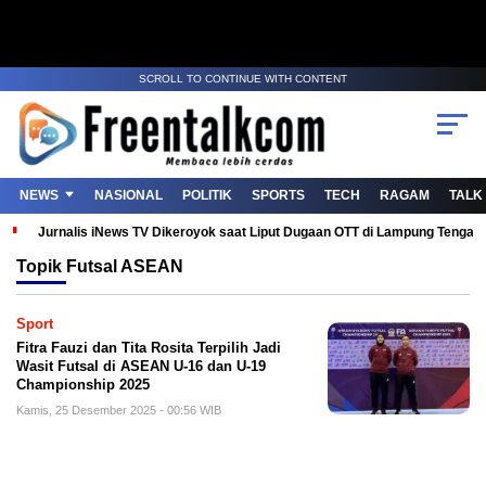
SCROLL TO CONTINUE WITH CONTENT
NEWS
NASIONAL
POLITIK
SPORTS
TECH
RAGAM
TALK
Jurnalis iNews TV Dikeroyok saat Liput Dugaan OTT di Lampung Tenga
Topik
Futsal ASEAN
Sport
Fitra Fauzi dan Tita Rosita Terpilih Jadi
Wasit Futsal di ASEAN U-16 dan U-19
Championship 2025
Kamis, 25 Desember 2025 - 00:56 WIB