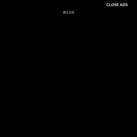
CLOSE ADS
IKLAN
Belum ada produk.
Gagal memuat data cuaca.