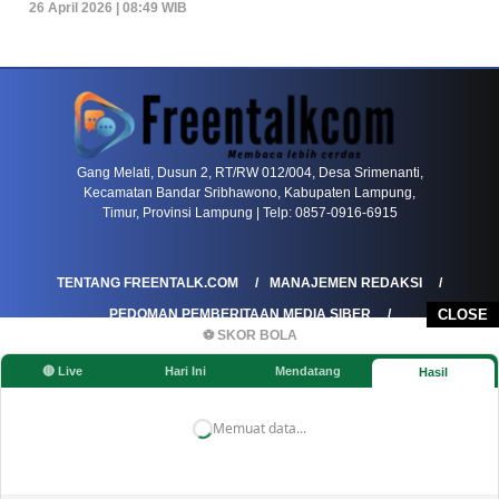
26 April 2026 | 08:49 WIB
PETIR800 LOGIN
PETIR800
Mengapa Blackjack Masih Menjadi Pilihan Favo
Gang Melati, Dusun 2, RT/RW 012/004, Desa Srimenanti,
Kecamatan Bandar Sribhawono, Kabupaten Lampung,
Timur, Provinsi Lampung | Telp: 0857-0916-6915
TENTANG FREENTALK.COM
MANAJEMEN REDAKSI
PEDOMAN PEMBERITAAN MEDIA SIBER
CLOSE
⚽ SKOR BOLA
PEDOMAN PEMBERITAAN RAMAH ANAK
🔴 Live
Hari Ini
Mendatang
Hasil
KOREKSI & KLARIFIKASI
KEBIJAKAN IKLAN / ADVERTORIAL
KEBIJAKAN PRIVASI
DISCLAIMER
Memuat data...
©FREENTALK.COM