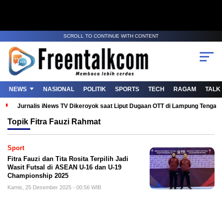
SCROLL TO CONTINUE WITH CONTENT
NEWS
NASIONAL
POLITIK
SPORTS
TECH
RAGAM
TALK
Jurnalis iNews TV Dikeroyok saat Liput Dugaan OTT di Lampung Tenga
Topik
Fitra Fauzi Rahmat
Sport
Fitra Fauzi dan Tita Rosita Terpilih Jadi
Wasit Futsal di ASEAN U-16 dan U-19
Championship 2025
Kamis, 25 Desember 2025 - 00:56 WIB