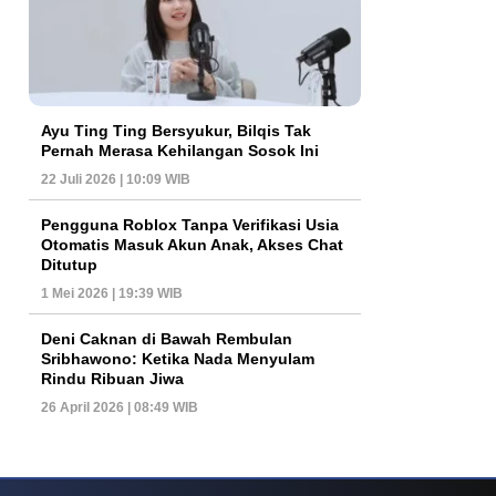
Ayu Ting Ting Bersyukur, Bilqis Tak
Pernah Merasa Kehilangan Sosok Ini
22 Juli 2026 | 10:09 WIB
Pengguna Roblox Tanpa Verifikasi Usia
Otomatis Masuk Akun Anak, Akses Chat
Ditutup
1 Mei 2026 | 19:39 WIB
Deni Caknan di Bawah Rembulan
Sribhawono: Ketika Nada Menyulam
Rindu Ribuan Jiwa
26 April 2026 | 08:49 WIB
ys Dan Popularitas Yang Terus Bertahan Hingga Kini
Poker Online Kembali 