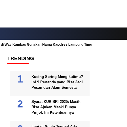
ah di Way Kambas Gunakan Nama Kapolres Lampung Timur
Fitur Nearby
TRENDING
Kucing Sering Mengikutimu?
Ini 9 Pertanda yang Bisa Jadi
Pesan dari Alam Semesta
Syarat KUR BRI 2025: Masih
Bisa Ajukan Meski Punya
Pinjol, Ini Ketentuannya
Lagi di Suatu Tempat Ada