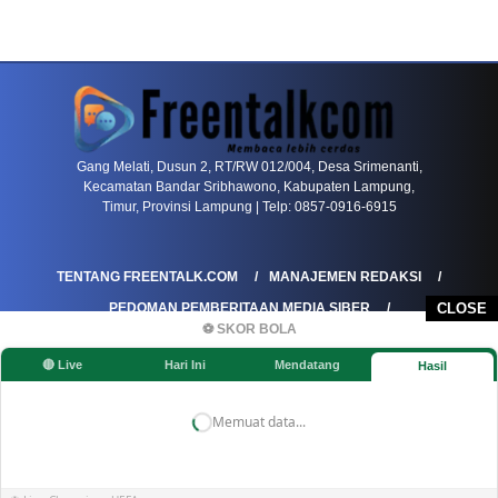
PETIR800 LOGIN
PETIR800
Bagaimana Kasino Online Menjadi Bagian Pentin
Gang Melati, Dusun 2, RT/RW 012/004, Desa Srimenanti,
Kecamatan Bandar Sribhawono, Kabupaten Lampung,
Timur, Provinsi Lampung | Telp: 0857-0916-6915
TENTANG FREENTALK.COM
MANAJEMEN REDAKSI
CLOSE
PEDOMAN PEMBERITAAN MEDIA SIBER
⚽ SKOR BOLA
PEDOMAN PEMBERITAAN RAMAH ANAK
🔴 Live
Hari Ini
Mendatang
Hasil
KOREKSI & KLARIFIKASI
KEBIJAKAN IKLAN / ADVERTORIAL
KEBIJAKAN PRIVASI
DISCLAIMER
Memuat data...
©FREENTALK.COM