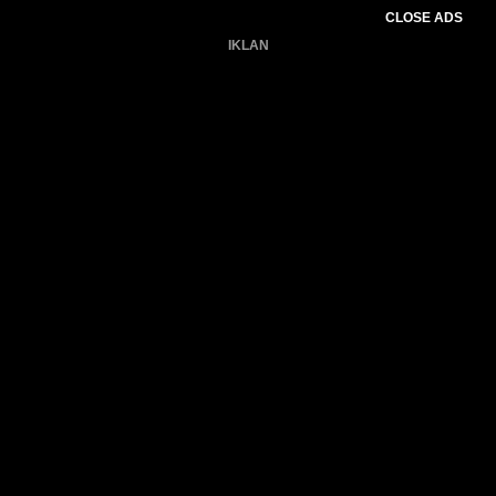
CLOSE ADS
IKLAN
Belum ada produk.
Gagal memuat data cuaca.