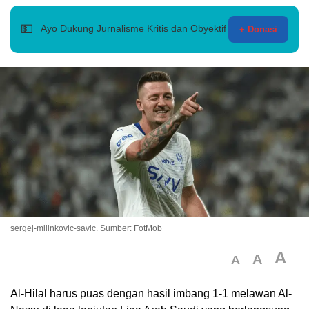
💵
Ayo Dukung Jurnalisme Kritis dan Obyektif
+ Donasi
sergej-milinkovic-savic. Sumber: FotMob
A
A
A
Al-Hilal harus puas dengan hasil imbang 1-1 melawan Al-