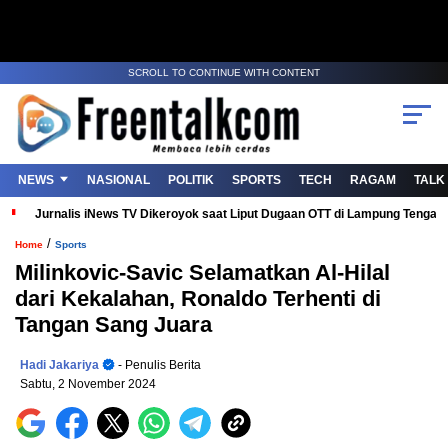
SCROLL TO CONTINUE WITH CONTENT
NEWS
NASIONAL
POLITIK
SPORTS
TECH
RAGAM
TALK
Jurnalis iNews TV Dikeroyok saat Liput Dugaan OTT di Lampung Tenga
/
Home
Sports
Milinkovic-Savic Selamatkan Al-Hilal
dari Kekalahan, Ronaldo Terhenti di
Tangan Sang Juara
Hadi Jakariya
- Penulis Berita
Sabtu, 2 November 2024