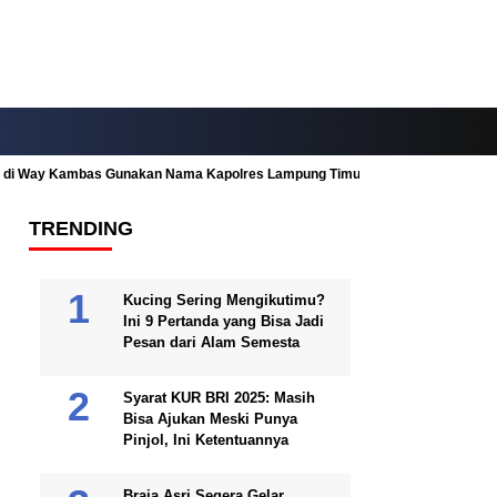
ah di Way Kambas Gunakan Nama Kapolres Lampung Timur
Fitur Nearby
TRENDING
Kucing Sering Mengikutimu?
Ini 9 Pertanda yang Bisa Jadi
Pesan dari Alam Semesta
Syarat KUR BRI 2025: Masih
Bisa Ajukan Meski Punya
Pinjol, Ini Ketentuannya
Braja Asri Segera Gelar