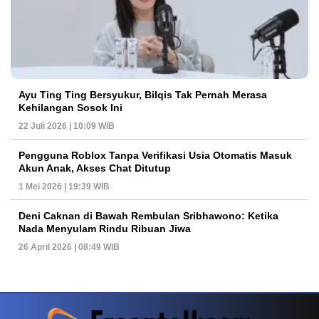
Ayu Ting Ting Bersyukur, Bilqis Tak Pernah Merasa
Kehilangan Sosok Ini
22 Juli 2026 | 10:09 WIB
Pengguna Roblox Tanpa Verifikasi Usia Otomatis Masuk
Akun Anak, Akses Chat Ditutup
1 Mei 2026 | 19:39 WIB
Deni Caknan di Bawah Rembulan Sribhawono: Ketika
Nada Menyulam Rindu Ribuan Jiwa
26 April 2026 | 08:49 WIB
PETIR800 LOGIN
PETIR800
Baccarat Dan Evolusi Game Meja Digital Mode