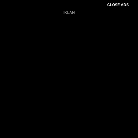
CLOSE ADS
IKLAN
Belum ada produk.
Gagal memuat data cuaca.