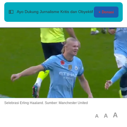
💵
Ayo Dukung Jurnalisme Kritis dan Obyektif
+ Donasi
Selebrasi Erling Haaland. Sumber: Manchester United
A
A
A