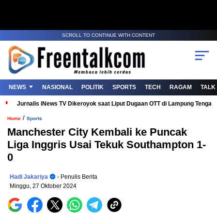
SCROLL TO CONTINUE WITH CONTENT
NEWS
NASIONAL
POLITIK
SPORTS
TECH
RAGAM
TALK
Jurnalis iNews TV Dikeroyok saat Liput Dugaan OTT di Lampung Tenga
/
Home
Sports
Manchester City Kembali ke Puncak
Liga Inggris Usai Tekuk Southampton 1-
0
Hadi Jakariya
- Penulis Berita
Minggu, 27 Oktober 2024