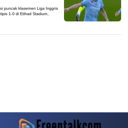
si puncak klasemen Liga Inggris
pis 1-0 di Etihad Stadium,
rit Pecinta Game Meja
Baccarat Kembali Menjadi Topik Menarik Di Komunita