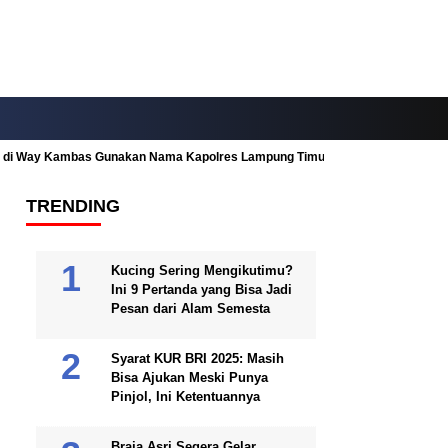
ah di Way Kambas Gunakan Nama Kapolres Lampung Timur
Fitur Nearby
TRENDING
Kucing Sering Mengikutimu?
Ini 9 Pertanda yang Bisa Jadi
Pesan dari Alam Semesta
Syarat KUR BRI 2025: Masih
Bisa Ajukan Meski Punya
Pinjol, Ini Ketentuannya
Braja Asri Segera Gelar