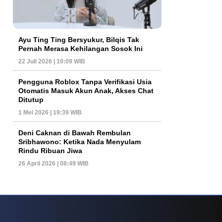
Ayu Ting Ting Bersyukur, Bilqis Tak
Pernah Merasa Kehilangan Sosok Ini
22 Juli 2026 | 10:09 WIB
Pengguna Roblox Tanpa Verifikasi Usia
Otomatis Masuk Akun Anak, Akses Chat
Ditutup
1 Mei 2026 | 19:39 WIB
Deni Caknan di Bawah Rembulan
Sribhawono: Ketika Nada Menyulam
Rindu Ribuan Jiwa
26 April 2026 | 08:49 WIB
s Game Internasional
Tren Permainan Roulette Modern Yang Semakin Ramai