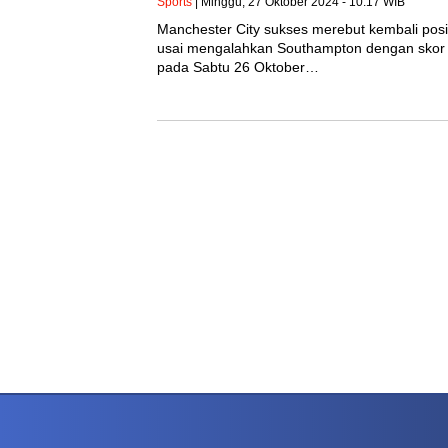
Sports
| Minggu, 27 Oktober 2024 - 10:17 WIB
Manchester City sukses merebut kembali posi
usai mengalahkan Southampton dengan skor ti
pada Sabtu 26 Oktober…
PETIR800 LOGIN
PETIR800
Mengapa Blackjack Masih Menjadi Pilihan Favo