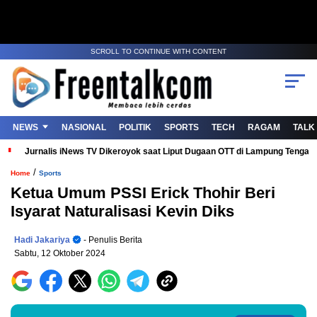
SCROLL TO CONTINUE WITH CONTENT
NEWS
NASIONAL
POLITIK
SPORTS
TECH
RAGAM
TALK
Jurnalis iNews TV Dikeroyok saat Liput Dugaan OTT di Lampung Tenga
/
Home
Sports
Ketua Umum PSSI Erick Thohir Beri
Isyarat Naturalisasi Kevin Diks
Hadi Jakariya
- Penulis Berita
Sabtu, 12 Oktober 2024