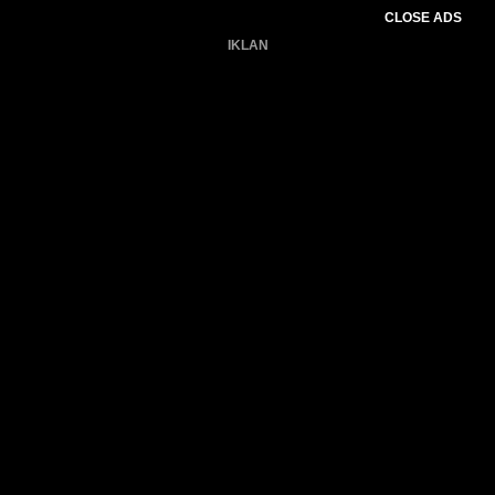
CLOSE ADS
IKLAN
Belum ada produk.
Gagal memuat data cuaca.