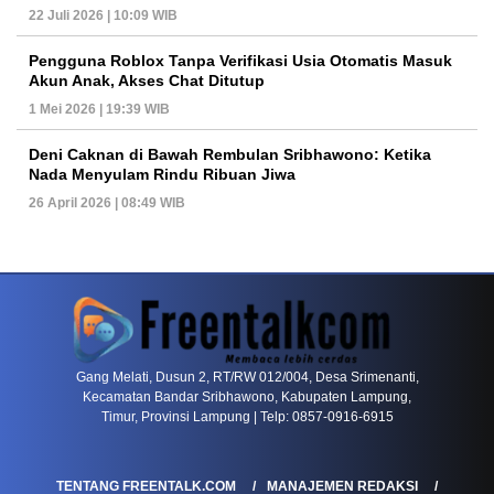
22 Juli 2026 | 10:09 WIB
Pengguna Roblox Tanpa Verifikasi Usia Otomatis Masuk
Akun Anak, Akses Chat Ditutup
1 Mei 2026 | 19:39 WIB
Deni Caknan di Bawah Rembulan Sribhawono: Ketika
Nada Menyulam Rindu Ribuan Jiwa
26 April 2026 | 08:49 WIB
PETIR800 LOGIN
PETIR800
Baccarat Dan Evolusi Game Meja Digital Mode
Gang Melati, Dusun 2, RT/RW 012/004, Desa Srimenanti,
Kecamatan Bandar Sribhawono, Kabupaten Lampung,
Timur, Provinsi Lampung | Telp: 0857-0916-6915
TENTANG FREENTALK.COM
MANAJEMEN REDAKSI