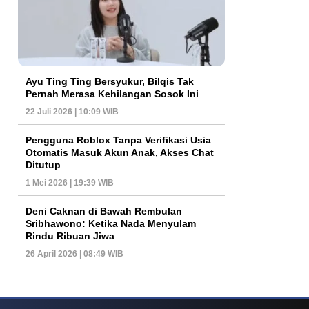
Ayu Ting Ting Bersyukur, Bilqis Tak
Pernah Merasa Kehilangan Sosok Ini
22 Juli 2026 | 10:09 WIB
Pengguna Roblox Tanpa Verifikasi Usia
Otomatis Masuk Akun Anak, Akses Chat
Ditutup
1 Mei 2026 | 19:39 WIB
Deni Caknan di Bawah Rembulan
Sribhawono: Ketika Nada Menyulam
Rindu Ribuan Jiwa
26 April 2026 | 08:49 WIB
ys Dan Popularitas Yang Terus Bertahan Hingga Kini
Poker Online Kembali 