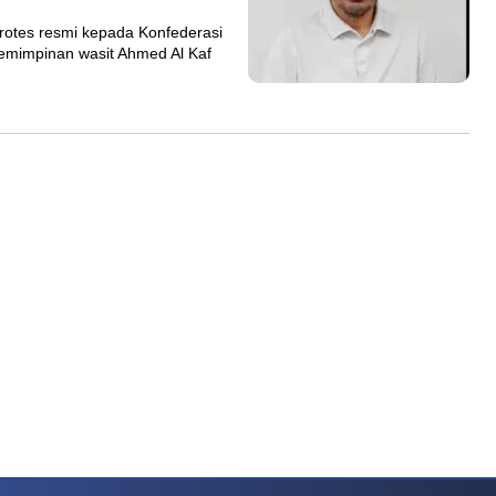
rotes resmi kepada Konfederasi
pemimpinan wasit Ahmed Al Kaf
rn
Dragon Tiger Menjadi Alternatif Yang Sering Dibahas Komunitas
Mahjong Wa