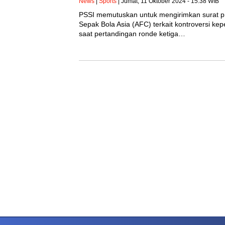
News
|
Sports
| Jumat, 11 Oktober 2024 - 15:38 WIB
PSSI memutuskan untuk mengirimkan surat p
Sepak Bola Asia (AFC) terkait kontroversi ke
saat pertandingan ronde ketiga…
PETIR800 LOGIN
PETIR800
Baccarat Dan Evolusi Game Meja Digital Mode