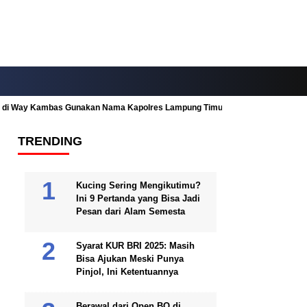
ah di Way Kambas Gunakan Nama Kapolres Lampung Timur
Fitur Nearby
TRENDING
Kucing Sering Mengikutimu?
Ini 9 Pertanda yang Bisa Jadi
Pesan dari Alam Semesta
Syarat KUR BRI 2025: Masih
Bisa Ajukan Meski Punya
Pinjol, Ini Ketentuannya
Berawal dari Open BO di