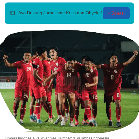
💵
Ayo Dukung Jurnalisme Kritis dan Obyektif
+ Donasi
Timnas Indonesia vs Myanmar. Sumber: X/@TimnasIndonesia