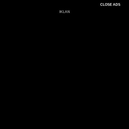
CLOSE ADS
IKLAN
Belum ada produk.
Gagal memuat data cuaca.