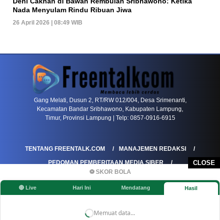
Deni Caknan di Bawah Rembulan Sribhawono: Ketika
Nada Menyulam Rindu Ribuan Jiwa
26 April 2026 | 08:49 WIB
PETIR800 LOGIN
PETIR800
Tren Mobile Entertainment Terus Mendorong M
Gang Melati, Dusun 2, RT/RW 012/004, Desa Srimenanti,
Kecamatan Bandar Sribhawono, Kabupaten Lampung,
Timur, Provinsi Lampung | Telp: 0857-0916-6915
TENTANG FREENTALK.COM
MANAJEMEN REDAKSI
CLOSE
PEDOMAN PEMBERITAAN MEDIA SIBER
⚽ SKOR BOLA
PEDOMAN PEMBERITAAN RAMAH ANAK
🔴 Live
Hari Ini
Mendatang
Hasil
KOREKSI & KLARIFIKASI
KEBIJAKAN IKLAN / ADVERTORIAL
KEBIJAKAN PRIVASI
DISCLAIMER
Memuat data...