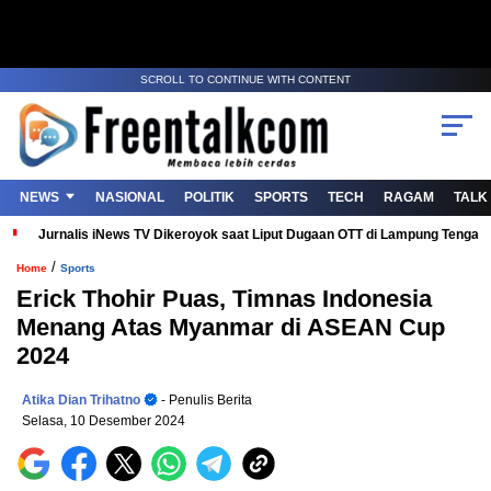
SCROLL TO CONTINUE WITH CONTENT
NEWS
NASIONAL
POLITIK
SPORTS
TECH
RAGAM
TALK
Jurnalis iNews TV Dikeroyok saat Liput Dugaan OTT di Lampung Tenga
/
Home
Sports
Erick Thohir Puas, Timnas Indonesia
Menang Atas Myanmar di ASEAN Cup
2024
Atika Dian Trihatno
- Penulis Berita
Selasa, 10 Desember 2024