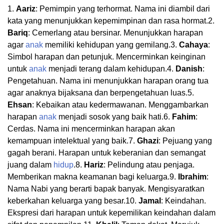
1.
Aariz
: Pemimpin yang terhormat. Nama ini diambil dari
kata yang menunjukkan kepemimpinan dan rasa hormat.2.
Bariq
: Cemerlang atau bersinar. Menunjukkan harapan
agar
anak
memiliki kehidupan yang gemilang.3.
Cahaya
:
Simbol harapan dan petunjuk. Mencerminkan keinginan
untuk
anak
menjadi terang dalam kehidupan.4.
Danish
:
Pengetahuan. Nama ini menunjukkan harapan orang tua
agar anaknya bijaksana dan berpengetahuan luas.5.
Ehsan
: Kebaikan atau kedermawanan. Menggambarkan
harapan
anak
menjadi sosok yang baik hati.6.
Fahim
:
Cerdas. Nama ini mencerminkan harapan akan
kemampuan intelektual yang baik.7.
Ghazi
: Pejuang yang
gagah berani. Harapan untuk keberanian dan semangat
juang dalam
hidup
.8.
Hariz
: Pelindung atau penjaga.
Memberikan makna keamanan bagi keluarga.9.
Ibrahim
:
Nama Nabi yang berarti bapak banyak. Mengisyaratkan
keberkahan keluarga yang besar.10.
Jamal
: Keindahan.
Ekspresi dari harapan untuk kepemilikan keindahan dalam