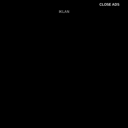
CLOSE ADS
IKLAN
Belum ada produk.
Gagal memuat data cuaca.