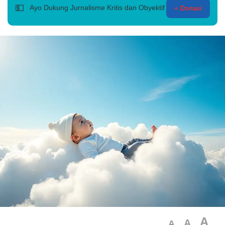
💵
Ayo Dukung Jurnalisme Kritis dan Obyektif
+ Donasi
A
A
A