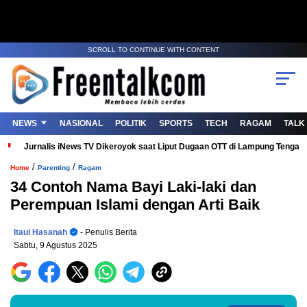
SCROLL TO CONTINUE WITH CONTENT
NEWS
NASIONAL
POLITIK
SPORTS
TECH
RAGAM
TALK
Jurnalis iNews TV Dikeroyok saat Liput Dugaan OTT di Lampung Tenga
/
/
Home
Parenting
Ragam
34 Contoh Nama Bayi Laki-laki dan
Perempuan Islami dengan Arti Baik
Itaul Hasanah
- Penulis Berita
Sabtu, 9 Agustus 2025