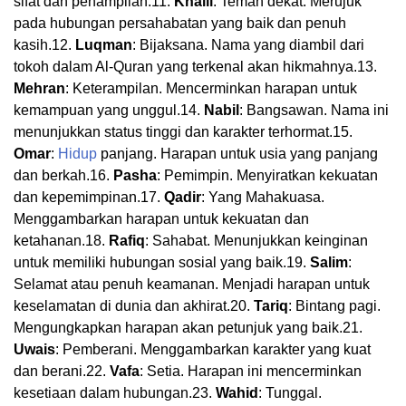
sifat dan penampilan.11.
Khalil
: Teman dekat. Merujuk
pada hubungan persahabatan yang baik dan penuh
kasih.12.
Luqman
: Bijaksana. Nama yang diambil dari
tokoh dalam Al-Quran yang terkenal akan hikmahnya.13.
Mehran
: Keterampilan. Mencerminkan harapan untuk
kemampuan yang unggul.14.
Nabil
: Bangsawan. Nama ini
menunjukkan status tinggi dan karakter terhormat.15.
Omar
:
Hidup
panjang. Harapan untuk usia yang panjang
dan berkah.16.
Pasha
: Pemimpin. Menyiratkan kekuatan
dan kepemimpinan.17.
Qadir
: Yang Mahakuasa.
Menggambarkan harapan untuk kekuatan dan
ketahanan.18.
Rafiq
: Sahabat. Menunjukkan keinginan
untuk memiliki hubungan sosial yang baik.19.
Salim
:
Selamat atau penuh keamanan. Menjadi harapan untuk
keselamatan di dunia dan akhirat.20.
Tariq
: Bintang pagi.
Mengungkapkan harapan akan petunjuk yang baik.21.
Uwais
: Pemberani. Menggambarkan karakter yang kuat
dan berani.22.
Vafa
: Setia. Harapan ini mencerminkan
kesetiaan dalam hubungan.23.
Wahid
: Tunggal.