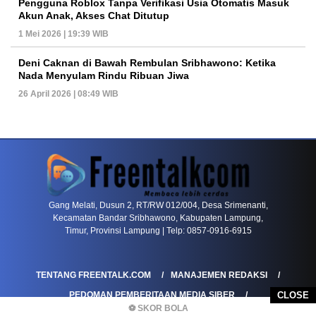
Pengguna Roblox Tanpa Verifikasi Usia Otomatis Masuk
Akun Anak, Akses Chat Ditutup
1 Mei 2026 | 19:39 WIB
Deni Caknan di Bawah Rembulan Sribhawono: Ketika
Nada Menyulam Rindu Ribuan Jiwa
26 April 2026 | 08:49 WIB
PETIR800 LOGIN
PETIR800
Bagaimana Kasino Online Menjadi Bagian Pentin
Gang Melati, Dusun 2, RT/RW 012/004, Desa Srimenanti,
Kecamatan Bandar Sribhawono, Kabupaten Lampung,
Timur, Provinsi Lampung | Telp: 0857-0916-6915
TENTANG FREENTALK.COM
MANAJEMEN REDAKSI
PEDOMAN PEMBERITAAN MEDIA SIBER
CLOSE
⚽ SKOR BOLA
PEDOMAN PEMBERITAAN RAMAH ANAK