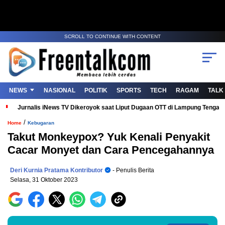
SCROLL TO CONTINUE WITH CONTENT
NEWS
NASIONAL
POLITIK
SPORTS
TECH
RAGAM
TALK
Jurnalis iNews TV Dikeroyok saat Liput Dugaan OTT di Lampung Tenga
/
Home
Kebugaran
Takut Monkeypox? Yuk Kenali Penyakit
Cacar Monyet dan Cara Pencegahannya
Deri Kurnia Pratama Kontributor
- Penulis Berita
Selasa, 31 Oktober 2023