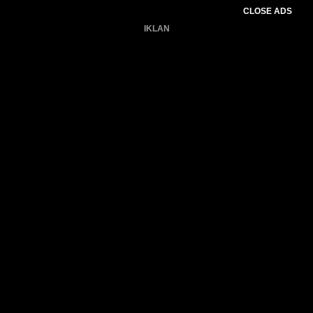
CLOSE ADS
IKLAN
Belum ada produk.
Gagal memuat data cuaca.