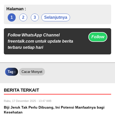
Halaman :
1
2
3
Selanjutnya
Follow WhatsApp Channel
Follow
freentalk.com untuk update berita
terbaru setiap hari
Tag :
Cacar Monyet
BERITA TERKAIT
Rabu, 17 Desember 2025 - 13:47 WIB
Biji Jeruk Tak Perlu Dibuang, Ini Potensi Manfaatnya bagi
Kesehatan