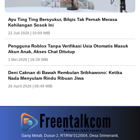
Ayu Ting Ting Bersyukur, Bilqis Tak Pernah Merasa
Kehilangan Sosok Ini
22 Juli 2026 | 10:09 WIB
Pengguna Roblox Tanpa Verifikasi Usia Otomatis Masuk
Akun Anak, Akses Chat Ditutup
1 Mei 2026 | 19:39 WIB
Deni Caknan di Bawah Rembulan Sribhawono: Ketika
Nada Menyulam Rindu Ribuan Jiwa
26 April 2026 | 08:49 WIB
PETIR800 LOGIN
PETIR800
Baccarat Dan Evolusi Game Meja Digital Mode
Gang Melati, Dusun 2, RT/RW 012/004, Desa Srimenanti,