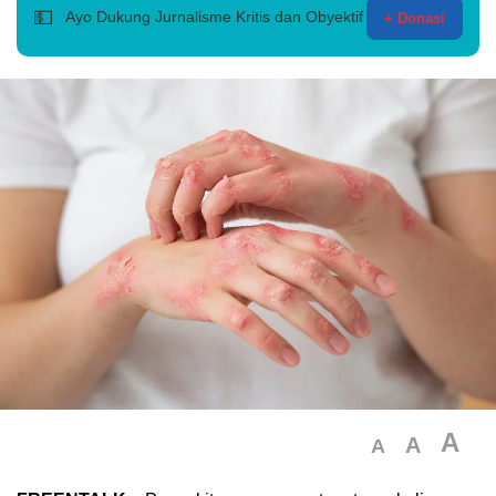
💵
Ayo Dukung Jurnalisme Kritis dan Obyektif
+ Donasi
A
A
A