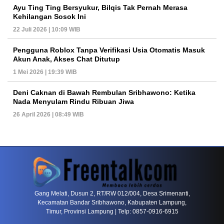
Ayu Ting Ting Bersyukur, Bilqis Tak Pernah Merasa
Kehilangan Sosok Ini
22 Juli 2026 | 10:09 WIB
Pengguna Roblox Tanpa Verifikasi Usia Otomatis Masuk
Akun Anak, Akses Chat Ditutup
1 Mei 2026 | 19:39 WIB
Deni Caknan di Bawah Rembulan Sribhawono: Ketika
Nada Menyulam Rindu Ribuan Jiwa
26 April 2026 | 08:49 WIB
PETIR800 LOGIN
PETIR800
Baccarat Dan Evolusi Game Meja Digital Mode
Gang Melati, Dusun 2, RT/RW 012/004, Desa Srimenanti,
Kecamatan Bandar Sribhawono, Kabupaten Lampung,
Timur, Provinsi Lampung | Telp: 0857-0916-6915