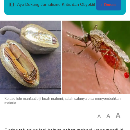
💵
Ayo Dukung Jurnalisme Kritis dan Obyektif
+ Donasi
Kolase foto manfaat biji buah mahoni, salah satunya bisa menyembuhkan
malaria.
A
A
A