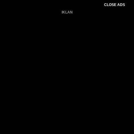
CLOSE ADS
IKLAN
Belum ada produk.
Gagal memuat data cuaca.