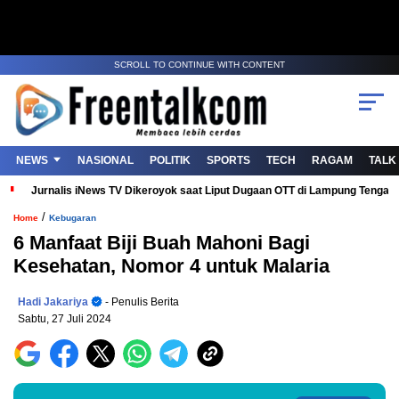
SCROLL TO CONTINUE WITH CONTENT
NEWS
NASIONAL
POLITIK
SPORTS
TECH
RAGAM
TALK
Jurnalis iNews TV Dikeroyok saat Liput Dugaan OTT di Lampung Tenga
/
Home
Kebugaran
6 Manfaat Biji Buah Mahoni Bagi
Kesehatan, Nomor 4 untuk Malaria
Hadi Jakariya
- Penulis Berita
Sabtu, 27 Juli 2024