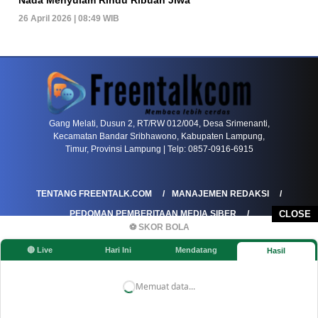
26 April 2026 | 08:49 WIB
PETIR800 LOGIN
PETIR800
Transformasi Game Meja Global Membawa Penga
Gang Melati, Dusun 2, RT/RW 012/004, Desa Srimenanti,
Kecamatan Bandar Sribhawono, Kabupaten Lampung,
Timur, Provinsi Lampung | Telp: 0857-0916-6915
TENTANG FREENTALK.COM
MANAJEMEN REDAKSI
PEDOMAN PEMBERITAAN MEDIA SIBER
CLOSE
⚽ SKOR BOLA
PEDOMAN PEMBERITAAN RAMAH ANAK
🔴 Live
Hari Ini
Mendatang
Hasil
KOREKSI & KLARIFIKASI
KEBIJAKAN IKLAN / ADVERTORIAL
KEBIJAKAN PRIVASI
DISCLAIMER
Memuat data...
©FREENTALK.COM