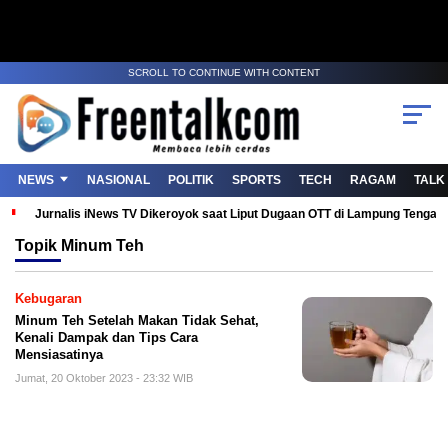
SCROLL TO CONTINUE WITH CONTENT
NEWS
NASIONAL
POLITIK
SPORTS
TECH
RAGAM
TALK
Jurnalis iNews TV Dikeroyok saat Liput Dugaan OTT di Lampung Tenga
Topik
Minum Teh
Kebugaran
Minum Teh Setelah Makan Tidak Sehat,
Kenali Dampak dan Tips Cara
Mensiasatinya
Jumat, 20 Oktober 2023 - 23:32 WIB