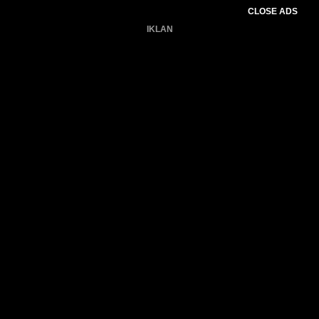
CLOSE ADS
IKLAN
Belum ada produk.
Gagal memuat data cuaca.