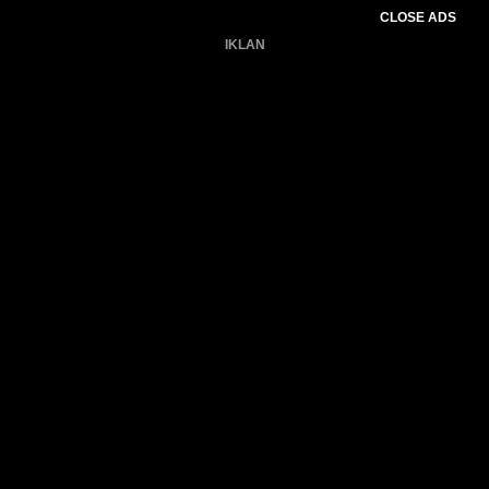
CLOSE ADS
IKLAN
Belum ada produk.
Gagal memuat data cuaca.