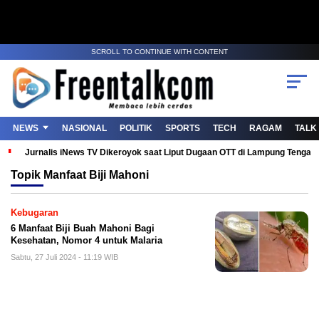
SCROLL TO CONTINUE WITH CONTENT
NEWS
NASIONAL
POLITIK
SPORTS
TECH
RAGAM
TALK
Jurnalis iNews TV Dikeroyok saat Liput Dugaan OTT di Lampung Tenga
Topik
Manfaat Biji Mahoni
Kebugaran
6 Manfaat Biji Buah Mahoni Bagi
Kesehatan, Nomor 4 untuk Malaria
Sabtu, 27 Juli 2024 - 11:19 WIB