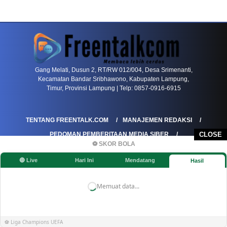
PETIR800 LOGIN
PETIR800
Baccarat Dan Evolusi Game Meja Digital Mode
Gang Melati, Dusun 2, RT/RW 012/004, Desa Srimenanti,
Kecamatan Bandar Sribhawono, Kabupaten Lampung,
Timur, Provinsi Lampung | Telp: 0857-0916-6915
TENTANG FREENTALK.COM
MANAJEMEN REDAKSI
PEDOMAN PEMBERITAAN MEDIA SIBER
CLOSE
⚽ SKOR BOLA
PEDOMAN PEMBERITAAN RAMAH ANAK
🔴 Live
Hari Ini
Mendatang
Hasil
KOREKSI & KLARIFIKASI
KEBIJAKAN IKLAN / ADVERTORIAL
KEBIJAKAN PRIVASI
DISCLAIMER
Memuat data...
©FREENTALK.COM
⚽ Liga Champions UEFA