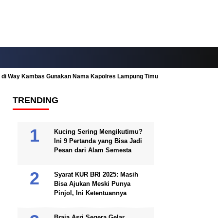
ah di Way Kambas Gunakan Nama Kapolres Lampung Timur
Fitur Nearby
TRENDING
Kucing Sering Mengikutimu?
Ini 9 Pertanda yang Bisa Jadi
Pesan dari Alam Semesta
Syarat KUR BRI 2025: Masih
Bisa Ajukan Meski Punya
Pinjol, Ini Ketentuannya
Braja Asri Segera Gelar