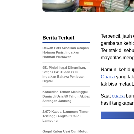
Terpencil, jauh
Berita Terkait
gambaran kehi
Dewan Pers Sesalkan Ucapan
Terletak di seb
Hotman Paris, Ingatkan
Hormati Wartawan
mayoritas men
951 Pinjol Ilegal Dihentikan,
Namun, kehidup
Satgas PASTI dan OJK
Cuaca
yang tak
Ingatkan Bahaya Penipuan
Digital
tak bisa melau
Komedian Temon Meninggal
Saat
cuaca
buru
Dunia di Usia 59 Tahun Akibat
Serangan Jantung
hasil tangkapa
2.670 Kasus, Lampung Timur
Tertinggi Angka Cerai di
Lampung
Gagal Kabur Usai Curi Motor,