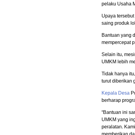
pelaku Usaha M
Upaya tersebut
saing produk l
Bantuan yang d
mempercepat p
Selain itu, mes
UMKM lebih me
Tidak hanya itu
turut diberika
Kepala Desa
Pu
berharap progra
“Bantuan ini s
UMKM yang ing
peralatan. Kami
memberikan dam