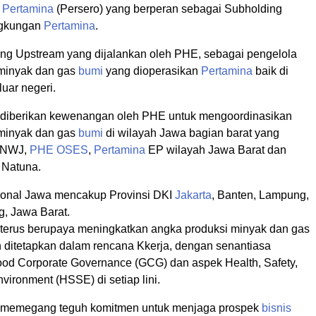
T
Pertamina
(Persero) yang berperan sebagai Subholding
ngkungan
Pertamina
.
ng Upstream yang dijalankan oleh PHE, sebagai pengelola
minyak dan gas
bumi
yang dioperasikan
Pertamina
baik di
uar negeri.
 diberikan kewenangan oleh PHE untuk mengoordinasikan
minyak dan gas
bumi
di wilayah Jawa bagian barat yang
ONWJ,
PHE OSES
,
Pertamina
EP wilayah Jawa Barat dan
 Natuna.
ional Jawa mencakup Provinsi DKI
Jakarta
, Banten, Lampung,
g, Jawa Barat.
terus berupaya meningkatkan angka produksi minyak dan gas
 ditetapkan dalam rencana Kkerja, dengan senantiasa
d Corporate Governance (GCG) dan aspek Health, Safety,
nvironment (HSSE) di setiap lini.
 memegang teguh komitmen untuk menjaga prospek
bisnis