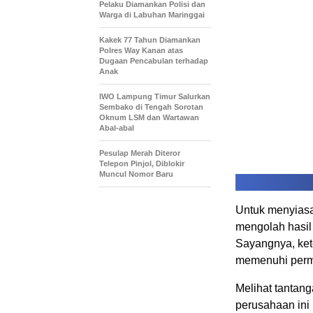
Pelaku Diamankan Polisi dan
Warga di Labuhan Maringgai
Kakek 77 Tahun Diamankan
Polres Way Kanan atas
Dugaan Pencabulan terhadap
Anak
IWO Lampung Timur Salurkan
Sembako di Tengah Sorotan
Oknum LSM dan Wartawan
Abal-abal
Pesulap Merah Diteror
Telepon Pinjol, Diblokir
Muncul Nomor Baru
Untuk menyiasa
mengolah hasil 
Sayangnya, ket
memenuhi permi
Melihat tantang
perusahaan ini