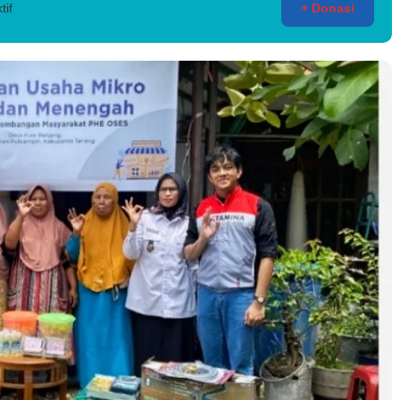
tif
+ Donasi