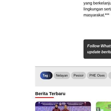
yang berkelanj
lingkungan ser
masyarakat.***
Follow What
update berita
Tag :
Nelayan
Pesisir
PHE Oses
Berita Terbaru