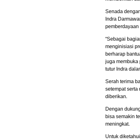
Senada dengan 
Indra Darmawa
pemberdayaan e
“Sebagai bagia
menginisiasi p
berharap bantu
juga membuka p
tutur Indra dal
Serah terima b
setempat serta 
diberikan.
Dengan dukunga
bisa semakin t
meningkat.
Untuk diketahu