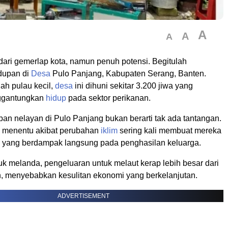
A
A
A
 dari gemerlap kota, namun penuh potensi. Begitulah
dupan di
Desa
Pulo Panjang, Kabupaten Serang, Banten.
uah pulau kecil,
desa
ini dihuni sekitar 3.200 jiwa yang
ggantungkan
hidup
pada sektor perikanan.
an nelayan di Pulo Panjang bukan berarti tak ada tantangan.
 menentu akibat perubahan
iklim
sering kali membuat mereka
t, yang berdampak langsung pada penghasilan keluarga.
k melanda, pengeluaran untuk melaut kerap lebih besar dari
n, menyebabkan kesulitan ekonomi yang berkelanjutan.
ADVERTISEMENT