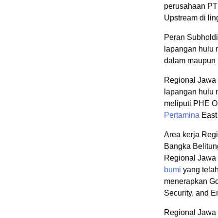
perusahaan P
Upstream di li
Peran Subholdi
lapangan hulu 
dalam maupun l
Regional Jawa
lapangan hulu 
meliputi PHE 
Pertamina
East
Area kerja Reg
Bangka Belitun
Regional Jawa 
bumi
yang telah
menerapkan Goo
Security, and E
Regional Jawa