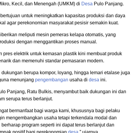
ikro, Kecil, dan Menengah (UMKM) di
Desa
Pulo Panjang.
 bertujuan untuk meningkatkan kapasitas produksi dan daya
okal agar perekonomian masyarakat pesisir semakin kuat.
iberikan meliputi mesin pemeras kelapa otomatis, yang
roduksi dengan menggantikan proses manual.
in pres elektrik untuk kemasan plastik kini membuat produk
narik dan memenuhi standar pemasaran modern.
, dukungan berupa kompor, loyang, hingga lemari etalase juga
n guna menunjang
pengembangan
usaha di
desa
ini.
lo Panjang, Ratu Bulkis, menyambut baik dukungan ini dan
m serupa terus berlanjut.
angat bermanfaat bagi warga kami, khususnya bagi pelaku
in mengembangkan usaha tetapi terkendala modal dan
 berharap program seperti ini dapat terus berlanjut dan
pak positif bagi perekonomian
desa
,” ujarnya.