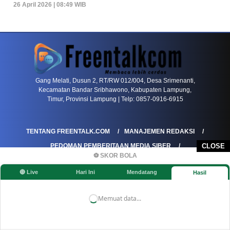
26 April 2026 | 08:49 WIB
PETIR800 LOGIN
PETIR800
Transformasi Game Meja Global Membawa Penga
Gang Melati, Dusun 2, RT/RW 012/004, Desa Srimenanti,
Kecamatan Bandar Sribhawono, Kabupaten Lampung,
Timur, Provinsi Lampung | Telp: 0857-0916-6915
TENTANG FREENTALK.COM
MANAJEMEN REDAKSI
PEDOMAN PEMBERITAAN MEDIA SIBER
CLOSE
⚽ SKOR BOLA
PEDOMAN PEMBERITAAN RAMAH ANAK
🔴 Live
Hari Ini
Mendatang
Hasil
KOREKSI & KLARIFIKASI
KEBIJAKAN IKLAN / ADVERTORIAL
KEBIJAKAN PRIVASI
DISCLAIMER
Memuat data...
©FREENTALK.COM