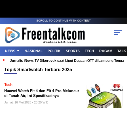
SCROLL TO CONTINUE WITH CONTENT
NEWS
NASIONAL
POLITIK
SPORTS
TECH
RAGAM
TALK
Jurnalis iNews TV Dikeroyok saat Liput Dugaan OTT di Lampung Tenga
Topik
Smartwatch Terbaru 2025
Tech
Huawei Watch Fit 4 dan Fit 4 Pro Meluncur
di Tanah Air, Ini Spesifikasinya
Jumat, 16 Mei 2025 - 23:20 WIB