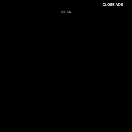
CLOSE ADS
IKLAN
Belum ada produk.
Gagal memuat data cuaca.