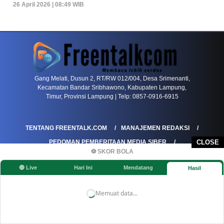
26 April 2026 | 08:49 WIB
PETIR800 LOGIN
PETIR800
Transformasi Game Meja Global Membawa Penga
Gang Melati, Dusun 2, RT/RW 012/004, Desa Srimenanti,
Kecamatan Bandar Sribhawono, Kabupaten Lampung,
Timur, Provinsi Lampung | Telp: 0857-0916-6915
TENTANG FREENTALK.COM
MANAJEMEN REDAKSI
PEDOMAN PEMBERITAAN MEDIA SIBER
CLOSE
⚽ SKOR BOLA
PEDOMAN PEMBERITAAN RAMAH ANAK
🔴 Live
Hari Ini
Mendatang
Hasil
KOREKSI & KLARIFIKASI
KEBIJAKAN IKLAN / ADVERTORIAL
KEBIJAKAN PRIVASI
DISCLAIMER
Memuat data...
©FREENTALK.COM