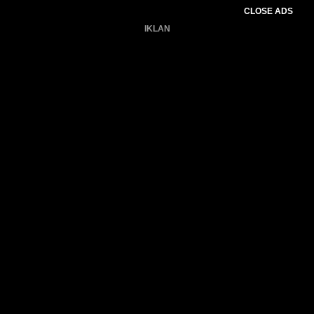
CLOSE ADS
IKLAN
Belum ada produk.
Gagal memuat data cuaca.