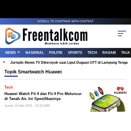
SCROLL TO CONTINUE WITH CONTENT
NEWS
NASIONAL
POLITIK
SPORTS
TECH
RAGAM
TALK
Jurnalis iNews TV Dikeroyok saat Liput Dugaan OTT di Lampung Tenga
Topik
Smartwatch Huawei
Tech
Huawei Watch Fit 4 dan Fit 4 Pro Meluncur
di Tanah Air, Ini Spesifikasinya
Jumat, 16 Mei 2025 - 23:20 WIB