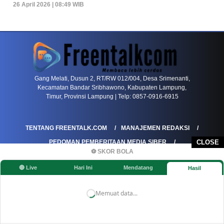
26 April 2026 | 08:49 WIB
PETIR800 LOGIN
PETIR800
Baccarat Dan Evolusi Game Meja Digital Mode
Gang Melati, Dusun 2, RT/RW 012/004, Desa Srimenanti,
Kecamatan Bandar Sribhawono, Kabupaten Lampung,
Timur, Provinsi Lampung | Telp: 0857-0916-6915
TENTANG FREENTALK.COM
MANAJEMEN REDAKSI
PEDOMAN PEMBERITAAN MEDIA SIBER
CLOSE
⚽ SKOR BOLA
PEDOMAN PEMBERITAAN RAMAH ANAK
🔴 Live
Hari Ini
Mendatang
Hasil
KOREKSI & KLARIFIKASI
KEBIJAKAN IKLAN / ADVERTORIAL
KEBIJAKAN PRIVASI
DISCLAIMER
Memuat data...
©FREENTALK.COM