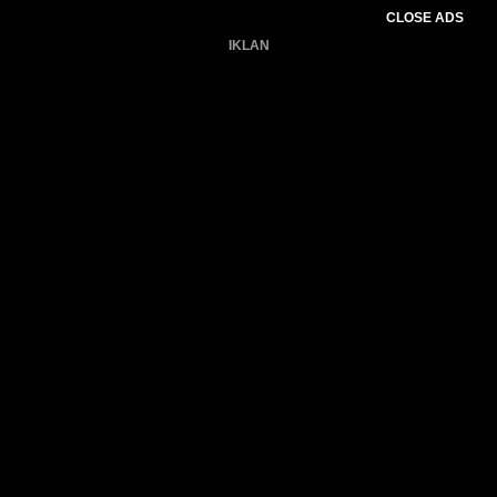
CLOSE ADS
IKLAN
Belum ada produk.
Gagal memuat data cuaca.