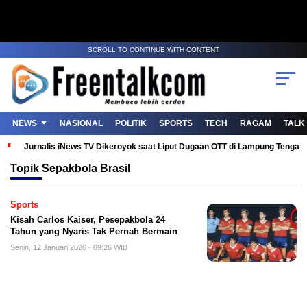
SCROLL TO CONTINUE WITH CONTENT
NEWS
NASIONAL
POLITIK
SPORTS
TECH
RAGAM
TALK
Jurnalis iNews TV Dikeroyok saat Liput Dugaan OTT di Lampung Tenga
Topik
Sepakbola Brasil
Sports
Kisah Carlos Kaiser, Pesepakbola 24
Tahun yang Nyaris Tak Pernah Bermain
Senin, 12 Januari 2026 - 09:26 WIB