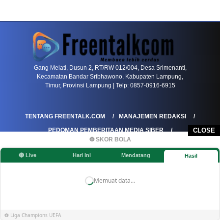
PETIR800 LOGIN
PETIR800
Bagaimana Kasino Online Menjadi Bagian Pentin
Gang Melati, Dusun 2, RT/RW 012/004, Desa Srimenanti,
Kecamatan Bandar Sribhawono, Kabupaten Lampung,
Timur, Provinsi Lampung | Telp: 0857-0916-6915
TENTANG FREENTALK.COM
MANAJEMEN REDAKSI
PEDOMAN PEMBERITAAN MEDIA SIBER
CLOSE
⚽ SKOR BOLA
PEDOMAN PEMBERITAAN RAMAH ANAK
🔴 Live
Hari Ini
Mendatang
Hasil
KOREKSI & KLARIFIKASI
KEBIJAKAN IKLAN / ADVERTORIAL
KEBIJAKAN PRIVASI
DISCLAIMER
Memuat data...
©FREENTALK.COM
⚽ Liga Champions UEFA