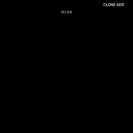
CLOSE ADS
IKLAN
Belum ada produk.
Gagal memuat data cuaca.