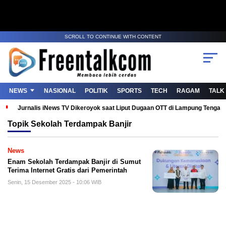
SCROLL TO CONTINUE WITH CONTENT
NEWS
NASIONAL
POLITIK
SPORTS
TECH
RAGAM
TALK
Jurnalis iNews TV Dikeroyok saat Liput Dugaan OTT di Lampung Tenga
Topik
Sekolah Terdampak Banjir
News
Enam Sekolah Terdampak Banjir di Sumut
Terima Internet Gratis dari Pemerintah
Senin, 15 Desember 2025 - 10:06 WIB