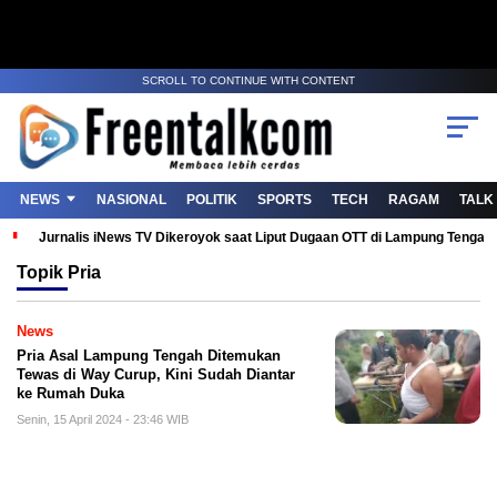
SCROLL TO CONTINUE WITH CONTENT
NEWS
NASIONAL
POLITIK
SPORTS
TECH
RAGAM
TALK
Jurnalis iNews TV Dikeroyok saat Liput Dugaan OTT di Lampung Tenga
Topik
Pria
News
Pria Asal Lampung Tengah Ditemukan
Tewas di Way Curup, Kini Sudah Diantar
ke Rumah Duka
Senin, 15 April 2024 - 23:46 WIB