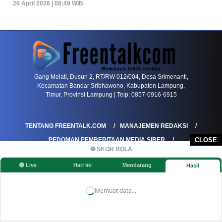
26 April 2026 | 08:49 WIB
PETIR800 LOGIN
PETIR800
Mengapa Blackjack Masih Menjadi Pilihan Favo
Gang Melati, Dusun 2, RT/RW 012/004, Desa Srimenanti,
Kecamatan Bandar Sribhawono, Kabupaten Lampung,
Timur, Provinsi Lampung | Telp: 0857-0916-6915
TENTANG FREENTALK.COM
MANAJEMEN REDAKSI
PEDOMAN PEMBERITAAN MEDIA SIBER
CLOSE
⚽ SKOR BOLA
PEDOMAN PEMBERITAAN RAMAH ANAK
🔴 Live
Hari Ini
Mendatang
Hasil
KOREKSI & KLARIFIKASI
KEBIJAKAN IKLAN / ADVERTORIAL
KEBIJAKAN PRIVASI
DISCLAIMER
Memuat data...
©FREENTALK.COM