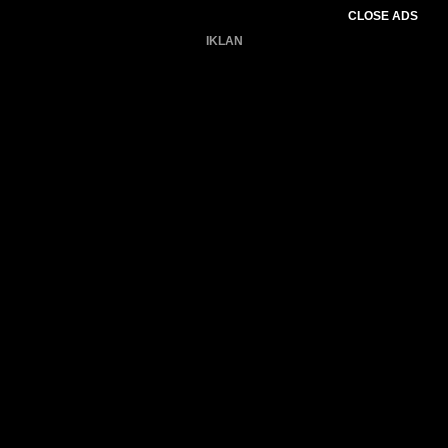
CLOSE ADS
IKLAN
Belum ada produk.
Gagal memuat data cuaca.