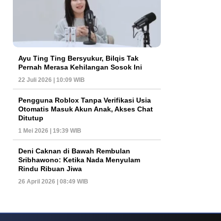
Ayu Ting Ting Bersyukur, Bilqis Tak
Pernah Merasa Kehilangan Sosok Ini
22 Juli 2026 | 10:09 WIB
Pengguna Roblox Tanpa Verifikasi Usia
Otomatis Masuk Akun Anak, Akses Chat
Ditutup
1 Mei 2026 | 19:39 WIB
Deni Caknan di Bawah Rembulan
Sribhawono: Ketika Nada Menyulam
Rindu Ribuan Jiwa
26 April 2026 | 08:49 WIB
ys Dan Popularitas Yang Terus Bertahan Hingga Kini
Poker Online Kembali 