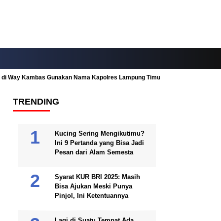
ah di Way Kambas Gunakan Nama Kapolres Lampung Timur
Fitur Nearby
TRENDING
Kucing Sering Mengikutimu?
Ini 9 Pertanda yang Bisa Jadi
Pesan dari Alam Semesta
Syarat KUR BRI 2025: Masih
Bisa Ajukan Meski Punya
Pinjol, Ini Ketentuannya
Lagi di Suatu Tempat Ada