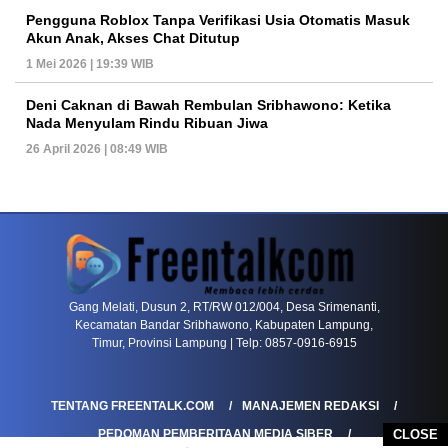
Pengguna Roblox Tanpa Verifikasi Usia Otomatis Masuk
Akun Anak, Akses Chat Ditutup
1 Mei 2026 | 19:39 WIB
Deni Caknan di Bawah Rembulan Sribhawono: Ketika
Nada Menyulam Rindu Ribuan Jiwa
26 April 2026 | 08:49 WIB
PETIR800 LOGIN
PETIR800
Gang Melati, Dusun 2, RT/RW 012/004, Desa Srimenanti,
Kecamatan Bandar Sribhawono, Kabupaten Lampung,
Timur, Provinsi Lampung | Telp: 0857-0916-6915
TENTANG FREENTALK.COM
MANAJEMEN REDAKSI
CLOSE
PEDOMAN PEMBERITAAN MEDIA SIBER