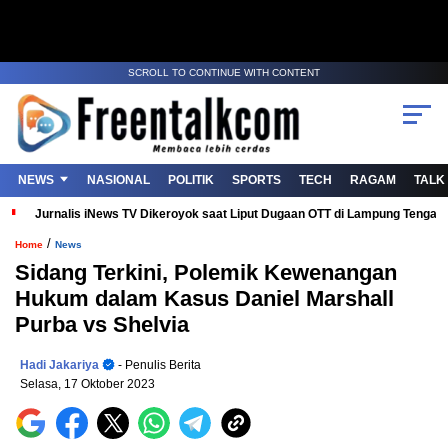
SCROLL TO CONTINUE WITH CONTENT
NEWS
NASIONAL
POLITIK
SPORTS
TECH
RAGAM
TALK
Jurnalis iNews TV Dikeroyok saat Liput Dugaan OTT di Lampung Tenga
/
Home
News
Sidang Terkini, Polemik Kewenangan
Hukum dalam Kasus Daniel Marshall
Purba vs Shelvia
Hadi Jakariya
- Penulis Berita
Selasa, 17 Oktober 2023