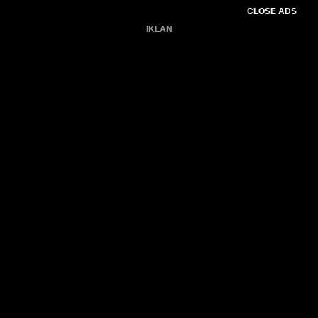
CLOSE ADS
IKLAN
Belum ada produk.
Gagal memuat data cuaca.