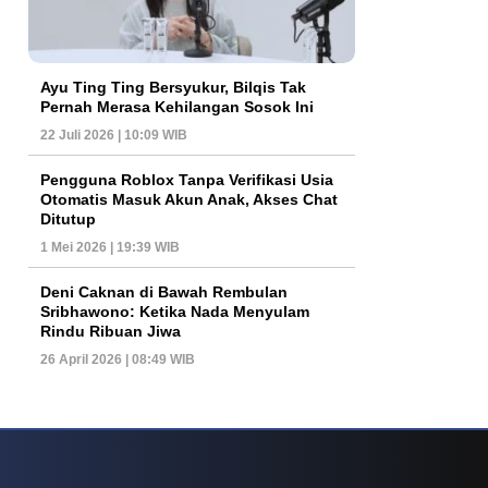
Ayu Ting Ting Bersyukur, Bilqis Tak
Pernah Merasa Kehilangan Sosok Ini
22 Juli 2026 | 10:09 WIB
Pengguna Roblox Tanpa Verifikasi Usia
Otomatis Masuk Akun Anak, Akses Chat
Ditutup
1 Mei 2026 | 19:39 WIB
Deni Caknan di Bawah Rembulan
Sribhawono: Ketika Nada Menyulam
Rindu Ribuan Jiwa
26 April 2026 | 08:49 WIB
 Yang Kian Sorot Ekosistem Informasi
Fenomena Kasino Online Dan Arah Ba