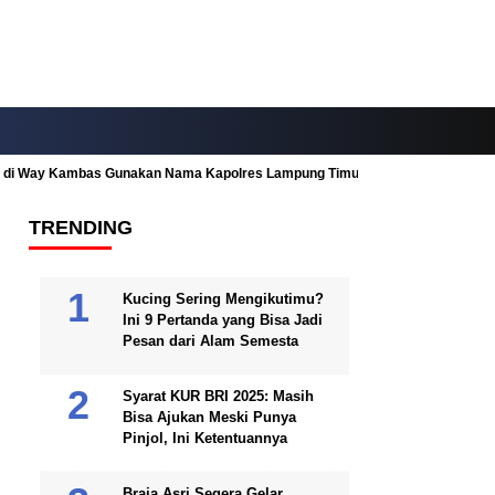
ah di Way Kambas Gunakan Nama Kapolres Lampung Timur
Fitur Nearby
TRENDING
Kucing Sering Mengikutimu?
Ini 9 Pertanda yang Bisa Jadi
Pesan dari Alam Semesta
Syarat KUR BRI 2025: Masih
Bisa Ajukan Meski Punya
Pinjol, Ini Ketentuannya
Braja Asri Segera Gelar