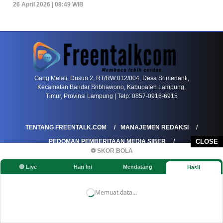
26 April 2026 | 08:49 WIB
PETIR800 LOGIN
PETIR800
Baccarat Dan Evolusi Game Meja Digital Mode
Gang Melati, Dusun 2, RT/RW 012/004, Desa Srimenanti,
Kecamatan Bandar Sribhawono, Kabupaten Lampung,
Timur, Provinsi Lampung | Telp: 0857-0916-6915
TENTANG FREENTALK.COM
MANAJEMEN REDAKSI
PEDOMAN PEMBERITAAN MEDIA SIBER
CLOSE
⚽ SKOR BOLA
PEDOMAN PEMBERITAAN RAMAH ANAK
🔴 Live
Hari Ini
Mendatang
Hasil
KOREKSI & KLARIFIKASI
KEBIJAKAN IKLAN / ADVERTORIAL
KEBIJAKAN PRIVASI
DISCLAIMER
Memuat data...
©FREENTALK.COM