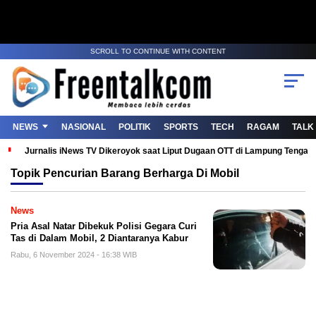
SCROLL TO CONTINUE WITH CONTENT
NEWS
NASIONAL
POLITIK
SPORTS
TECH
RAGAM
TALK
Jurnalis iNews TV Dikeroyok saat Liput Dugaan OTT di Lampung Tenga
Topik
Pencurian Barang Berharga Di Mobil
News
Pria Asal Natar Dibekuk Polisi Gegara Curi
Tas di Dalam Mobil, 2 Diantaranya Kabur
Rabu, 6 November 2024 - 16:38 WIB