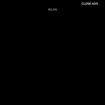
CLOSE ADS
IKLAN
Belum ada produk.
Gagal memuat data cuaca.