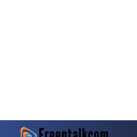
rit Pecinta Game Meja
Baccarat Kembali Menjadi Topik Menarik Di Komunita