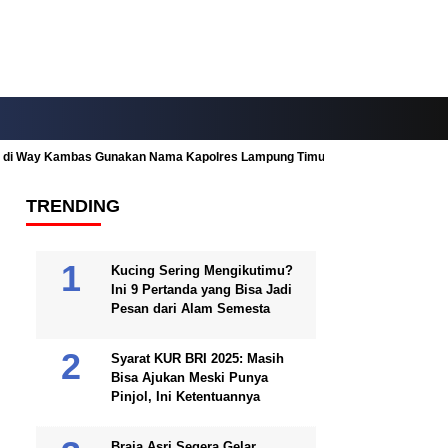
ah di Way Kambas Gunakan Nama Kapolres Lampung Timur
Fitur Nearby
TRENDING
Kucing Sering Mengikutimu?
Ini 9 Pertanda yang Bisa Jadi
Pesan dari Alam Semesta
Syarat KUR BRI 2025: Masih
Bisa Ajukan Meski Punya
Pinjol, Ini Ketentuannya
Braja Asri Segera Gelar