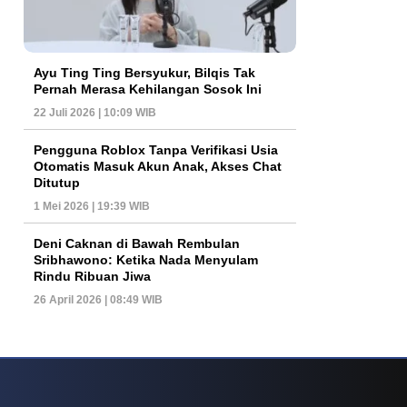
Ayu Ting Ting Bersyukur, Bilqis Tak
Pernah Merasa Kehilangan Sosok Ini
22 Juli 2026 | 10:09 WIB
Pengguna Roblox Tanpa Verifikasi Usia
Otomatis Masuk Akun Anak, Akses Chat
Ditutup
1 Mei 2026 | 19:39 WIB
Deni Caknan di Bawah Rembulan
Sribhawono: Ketika Nada Menyulam
Rindu Ribuan Jiwa
26 April 2026 | 08:49 WIB
s Game Internasional
Tren Permainan Roulette Modern Yang Semakin Ramai