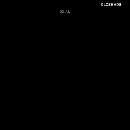
CLOSE ADS
IKLAN
Belum ada produk.
Gagal memuat data cuaca.