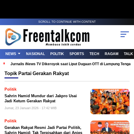
SCROLL TO CONTINUE WITH CONTENT
NEWS
NASIONAL
POLITIK
SPORTS
TECH
RAGAM
TALK
Jurnalis iNews TV Dikeroyok saat Liput Dugaan OTT di Lampung Tenga
Topik
Partai Gerakan Rakyat
Politik
Sahrin Hamid Mundur dari Jakpro Usai
Jadi Ketum Gerakan Rakyat
Jumat, 23 Januari 2026 - 17:42 WIB
Politik
Gerakan Rakyat Resmi Jadi Partai Politik,
Sahrin Hamid: Tak Terpisahkan dari Anies