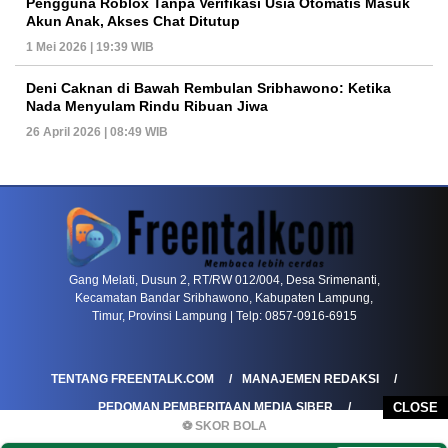
Pengguna Roblox Tanpa Verifikasi Usia Otomatis Masuk
Akun Anak, Akses Chat Ditutup
1 Mei 2026 | 19:39 WIB
Deni Caknan di Bawah Rembulan Sribhawono: Ketika
Nada Menyulam Rindu Ribuan Jiwa
26 April 2026 | 08:49 WIB
PETIR800 LOGIN
PETIR800
Gang Melati, Dusun 2, RT/RW 012/004, Desa Srimenanti,
Kecamatan Bandar Sribhawono, Kabupaten Lampung,
Timur, Provinsi Lampung | Telp: 0857-0916-6915
TENTANG FREENTALK.COM
MANAJEMEN REDAKSI
PEDOMAN PEMBERITAAN MEDIA SIBER
CLOSE
⚽ SKOR BOLA
PEDOMAN PEMBERITAAN RAMAH ANAK