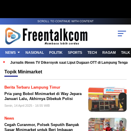
SCROLL TO CONTINUE WITH CONTENT
NEWS
NASIONAL
POLITIK
SPORTS
TECH
RAGAM
TALK
Jurnalis iNews TV Dikeroyok saat Liput Dugaan OTT di Lampung Tenga
Topik
Minimarket
Berita Terbaru Lampung Timur
Pria yang Bobol Minimarket di Way Jepara
Januari Lalu, Akhirnya Dibekuk Polisi
Senin, 14 April 2025 - 16:55 WIB
News
Cegah Curanmor, Polsek Seputih Banyak
Sasar Minimarket untuk Beri Imbauan