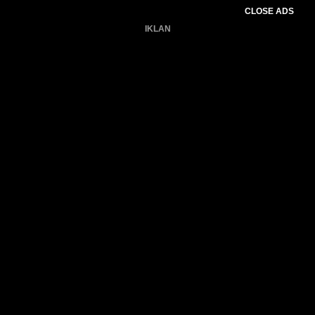
CLOSE ADS
IKLAN
Belum ada produk.
Gagal memuat data cuaca.