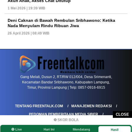
Akun Anak, Akses Chat Ditutup
1 Mei 2026 | 19:39 WIB
Deni Caknan di Bawah Rembulan Sribhawono: Ketika
Nada Menyulam Rindu Ribuan Jiwa
26 April 2026 | 08:49 WIB
PETIR800 LOGIN
PETIR800
Bagaimana Kasino Online Menjadi Bagian Pentin
Gang Melati, Dusun 2, RT/RW 012/004, Desa Srimenanti,
Kecamatan Bandar Sribhawono, Kabupaten Lampung,
Timur, Provinsi Lampung | Telp: 0857-0916-6915
TENTANG FREENTALK.COM
MANAJEMEN REDAKSI
PEDOMAN PEMBERITAAN MEDIA SIBER
CLOSE
⚽ SKOR BOLA
PEDOMAN PEMBERITAAN RAMAH ANAK
🔴 Live
Hari Ini
Mendatang
Hasil
KOREKSI & KLARIFIKASI
KEBIJAKAN IKLAN / ADVERTORIAL