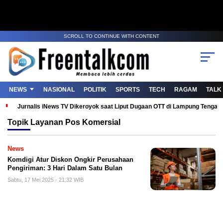
SCROLL TO CONTINUE WITH CONTENT
NEWS
NASIONAL
POLITIK
SPORTS
TECH
RAGAM
TALK
Jurnalis iNews TV Dikeroyok saat Liput Dugaan OTT di Lampung Tenga
Topik
Layanan Pos Komersial
News
Komdigi Atur Diskon Ongkir Perusahaan
Pengiriman: 3 Hari Dalam Satu Bulan
Sabtu, 17 Mei 2025 - 21:32 WIB