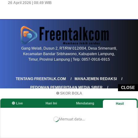
26 April 2026 | 08:49 WIB
PETIR800 LOGIN
PETIR800
Baccarat Dan Evolusi Game Meja Digital Mode
Gang Melati, Dusun 2, RT/RW 012/004, Desa Srimenanti,
Kecamatan Bandar Sribhawono, Kabupaten Lampung,
Timur, Provinsi Lampung | Telp: 0857-0916-6915
TENTANG FREENTALK.COM
MANAJEMEN REDAKSI
PEDOMAN PEMBERITAAN MEDIA SIBER
CLOSE
⚽ SKOR BOLA
PEDOMAN PEMBERITAAN RAMAH ANAK
🔴 Live
Hari Ini
Mendatang
Hasil
KOREKSI & KLARIFIKASI
KEBIJAKAN IKLAN / ADVERTORIAL
KEBIJAKAN PRIVASI
DISCLAIMER
Memuat data...
©FREENTALK.COM