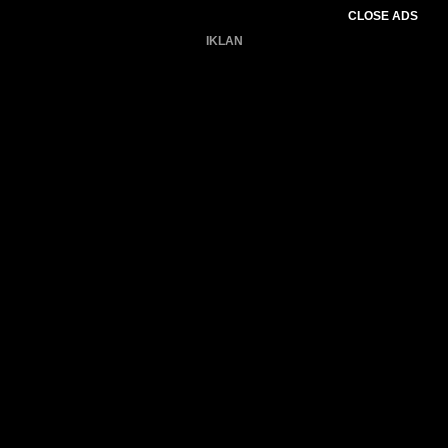
CLOSE ADS
IKLAN
Belum ada produk.
Gagal memuat data cuaca.