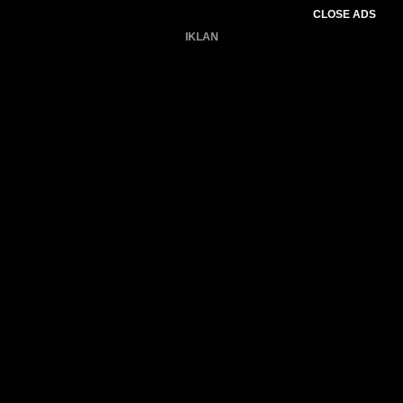
CLOSE ADS
IKLAN
Belum ada produk.
Gagal memuat data cuaca.