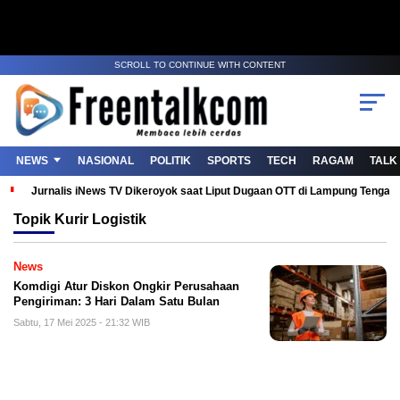
SCROLL TO CONTINUE WITH CONTENT
NEWS
NASIONAL
POLITIK
SPORTS
TECH
RAGAM
TALK
Jurnalis iNews TV Dikeroyok saat Liput Dugaan OTT di Lampung Tenga
Topik
Kurir Logistik
News
Komdigi Atur Diskon Ongkir Perusahaan
Pengiriman: 3 Hari Dalam Satu Bulan
Sabtu, 17 Mei 2025 - 21:32 WIB