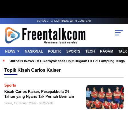
SCROLL TO CONTINUE WITH CONTENT
NEWS
NASIONAL
POLITIK
SPORTS
TECH
RAGAM
TALK
Jurnalis iNews TV Dikeroyok saat Liput Dugaan OTT di Lampung Tenga
Topik
Kisah Carlos Kaiser
Sports
Kisah Carlos Kaiser, Pesepakbola 24
Tahun yang Nyaris Tak Pernah Bermain
Senin, 12 Januari 2026 - 09:26 WIB