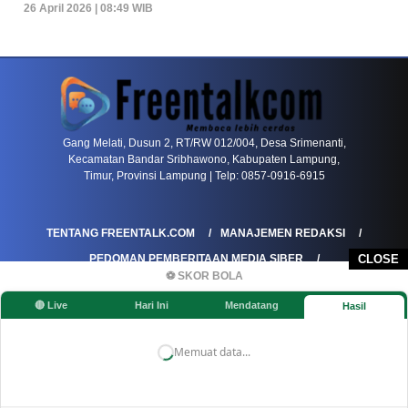
26 April 2026 | 08:49 WIB
PETIR800 LOGIN
PETIR800
Baccarat Dan Evolusi Game Meja Digital Mode
Gang Melati, Dusun 2, RT/RW 012/004, Desa Srimenanti,
Kecamatan Bandar Sribhawono, Kabupaten Lampung,
Timur, Provinsi Lampung | Telp: 0857-0916-6915
TENTANG FREENTALK.COM
MANAJEMEN REDAKSI
PEDOMAN PEMBERITAAN MEDIA SIBER
CLOSE
⚽ SKOR BOLA
PEDOMAN PEMBERITAAN RAMAH ANAK
🔴 Live
Hari Ini
Mendatang
Hasil
KOREKSI & KLARIFIKASI
KEBIJAKAN IKLAN / ADVERTORIAL
KEBIJAKAN PRIVASI
DISCLAIMER
Memuat data...
©FREENTALK.COM