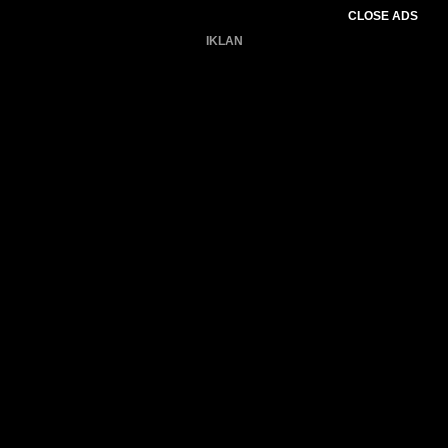
CLOSE ADS
IKLAN
Belum ada produk.
Gagal memuat data cuaca.